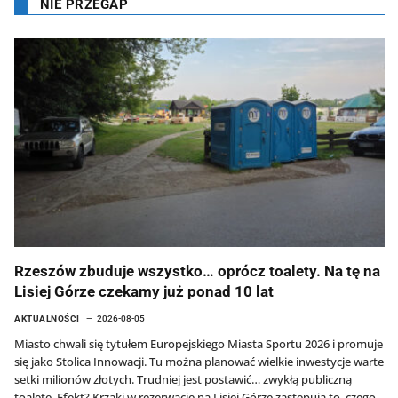
NIE PRZEGAP
Rzeszów zbuduje wszystko… oprócz toalety. Na tę na
Lisiej Górze czekamy już ponad 10 lat
AKTUALNOŚCI
2026-08-05
Miasto chwali się tytułem Europejskiego Miasta Sportu 2026 i promuje
się jako Stolica Innowacji. Tu można planować wielkie inwestycje warte
setki milionów złotych. Trudniej jest postawić… zwykłą publiczną
toaletę. Efekt? Krzaki w rezerwacie na Lisiej Górze zastępują to, czego