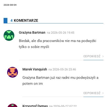
2026-08-04
4
KOMENTARZE
Grażyna Bartman
na
2026-05-26 19:45
Biedak, ale dla pracowników nie ma na podwyżki
tylko o sobie myśli
ODPOWIEDŹ
Marek Vanquish
na
2026-05-26 23:46
Grażyna Bartman już raz radni mu podwyższyli a
potem on im
ODPOWIEDŹ
Krzysztof Dymas
na
2026-05-27 07:22