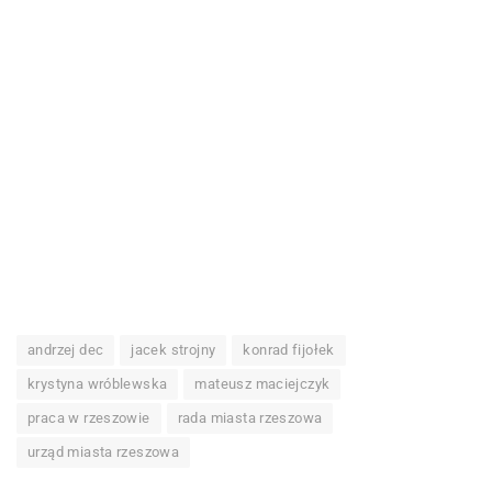
andrzej dec
jacek strojny
konrad fijołek
krystyna wróblewska
mateusz maciejczyk
praca w rzeszowie
rada miasta rzeszowa
urząd miasta rzeszowa