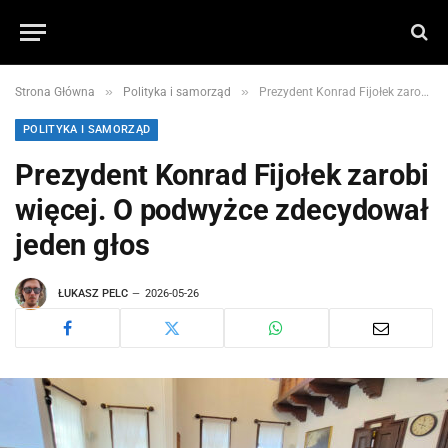
»
»
Strona Główna
Polityka i samorząd
Prezydent Konrad Fijołek zarobi więcej. O podwyżce zdecydował jeden głos
POLITYKA I SAMORZĄD
Prezydent Konrad Fijołek zarobi
więcej. O podwyżce zdecydował
jeden głos
ŁUKASZ PELC
2026-05-26