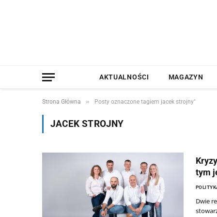
AKTUALNOŚCI
MAGAZYN
»
Strona Główna
Posty oznaczone tagiem jacek strojny"
JACEK STROJNY
Kryzy
tym j
POLITYK
Dwie re
stowarz