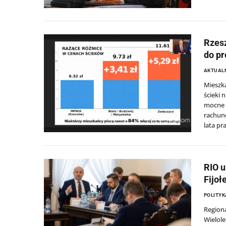
Rzesz
do pr
AKTUAL
Mieszka
ścieki 
mocne s
rachune
lata pr
RIO 
Fijoł
POLITYK
Region
Wielole