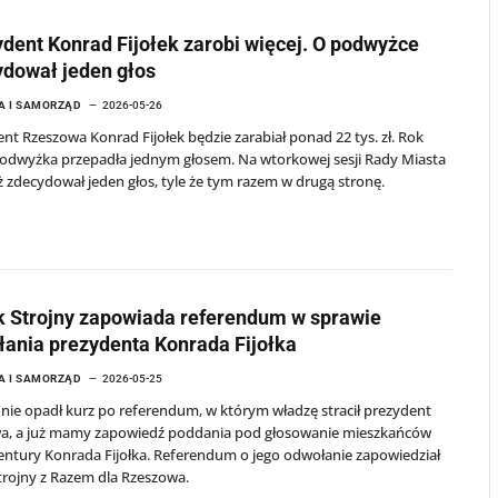
dent Konrad Fijołek zarobi więcej. O podwyżce
dował jeden głos
A I SAMORZĄD
2026-05-26
nt Rzeszowa Konrad Fijołek będzie zarabiał ponad 22 tys. zł. Rok
odwyżka przepadła jednym głosem. Na wtorkowej sesji Rady Miasta
 zdecydował jeden głos, tyle że tym razem w drugą stronę.
 Strojny zapowiada referendum w sprawie
ania prezydenta Konrada Fijołka
A I SAMORZĄD
2026-05-25
 nie opadł kurz po referendum, w którym władzę stracił prezydent
a, a już mamy zapowiedź poddania pod głosowanie mieszkańców
ntury Konrada Fijołka. Referendum o jego odwołanie zapowiedział
trojny z Razem dla Rzeszowa.