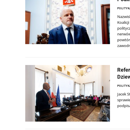
POLITYK
Nazwis
Koalicj
polityc
nerwów,
powtórz
zawodn
Refe
Dziew
POLITYK
Jacek S
sprawi
podpisa