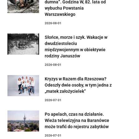
dumna”. Godzina W, 82. lata od
wybuchu Powstania
Warszawskiego
2026-08-01
Słońce, morze i szyk. Wakacje w
dwudziestoleciu
międzywojennym w obiektywie
rodziny Januszów
2026-08-01
Kryzys w Razem dla Rzeszowa?
Odeszły dwie osoby, w tym jedna z
„matek założycielek”
2026-07-31
Po apelach, czas na działanie.
Wieża telewizyjna na Baranówce
może trafić do rejestru zabytków
2026-07-31