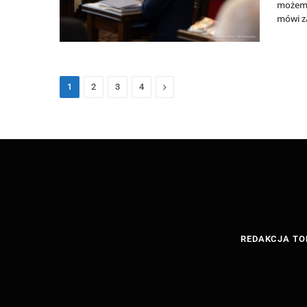
możemy
mówi z
Następny
1
2
3
4
REDAKCJA TO