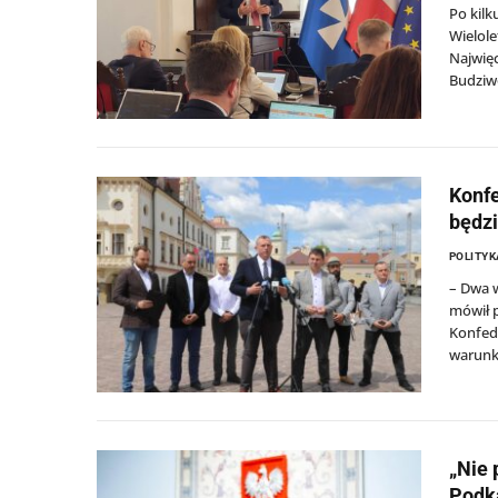
Po kilk
Wielole
Najwięc
Budziwo
Konfe
będzi
POLITYK
– Dwa 
mówił 
Konfede
warunki
„Nie 
Podk