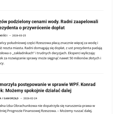
ów podzielony cenami wody. Radni zaapelowali
ezydenta o przywrócenie dopłat
NOŚCI
2026-03-25
ńcy południowej części Rzeszowa płacą znacznie więcej za wodę i
niż reszta miasta. Radni domagają się dopłat, z ust prezydenta padają
łowa o „zakładnikach” i trudnych decyzjach. Eksperci wyliczają:
k za rozwiązanie sprawy może sięgnąć nawet 50 milionów złotych i
acy.
umorzyła postępowanie w sprawie WPF. Konrad
ek: Możemy spokojnie działać dalej
A I SAMORZĄD
2026-02-24
alna Izba Obrachunkowa nie dopatrzyła się naruszenia prawa w
tniej Prognozie Finansowej Rzeszowa. – Możemy ruszać dalej,