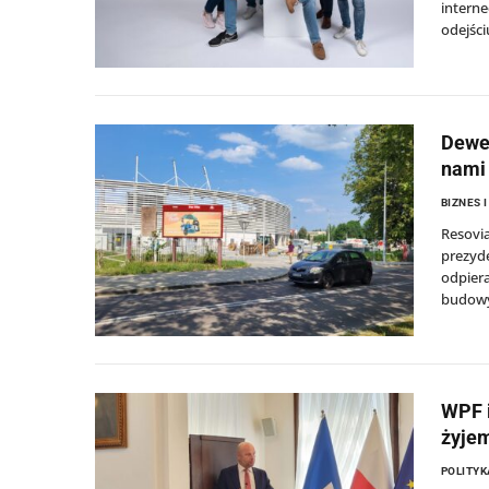
interne
odejści
Dewel
nami 
BIZNES 
Resovi
prezyde
odpier
budowy
WPF i
żyjem
POLITYK