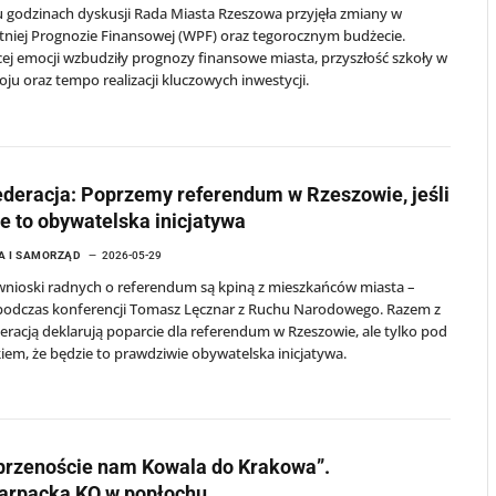
u godzinach dyskusji Rada Miasta Rzeszowa przyjęła zmiany w
tniej Prognozie Finansowej (WPF) oraz tegorocznym budżecie.
ej emocji wzbudziły prognozy finansowe miasta, przyszłość szkoły w
ju oraz tempo realizacji kluczowych inwestycji.
deracja: Poprzemy referendum w Rzeszowie, jeśli
e to obywatelska inicjatywa
A I SAMORZĄD
2026-05-29
wnioski radnych o referendum są kpiną z mieszkańców miasta –
podczas konferencji Tomasz Lęcznar z Ruchu Narodowego. Razem z
racją deklarują poparcie dla referendum w Rzeszowie, ale tylko pod
em, że będzie to prawdziwie obywatelska inicjatywa.
przenoście nam Kowala do Krakowa”.
arpacka KO w popłochu