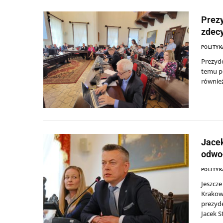
Prezy
zdecy
POLITYK
Prezyde
temu p
również
Jacek
odwoł
POLITYK
Jeszcze
Krakow
prezyde
Jacek S