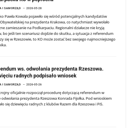
A I SAMORZĄD
2026-05-28
ko Pawła Kowala pojawiło się wśród potencjalnych kandydatów
i Obywatelskiej na prezydenta Krakowa, co natychmiast wywołało
zne zamieszanie na Podkarpaciu. Regionalni działacze nie kryją
 bo jeśli ten scenariusz dojdzie do skutku, a sytuacja z referendum
y się w Rzeszowie, to KO może zostać bez swojego najmocniejszego
ika.
rendum ws. odwołania prezydenta Rzeszowa.
ięciu radnych podpisało wniosek
A I SAMORZĄD
2026-05-26
trojny oficjalnie rozpoczął procedurę dotyczącą referendum w
e odwołania prezydenta Rzeszowa Konrada Fijołka. Pod wnioskiem
ło się dziewięciu radnych z klubów Razem dla Rzeszowa i PiS.