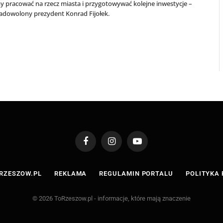
 pracować na rzecz miasta i przygotowywać kolejne inwestycje –
adowolony prezydent Konrad Fijołek.
Facebook
Instagram
YouTube
RZESZOW.PL
REKLAMA
REGULAMIN PORTALU
POLITYKA
© 2026 ToRzeszow.pl - informacje, które mają znaczenie