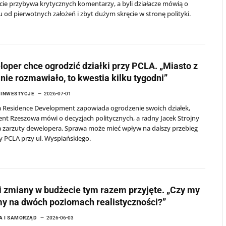
cie przybywa krytycznych komentarzy, a byli działacze mówią o
u od pierwotnych założeń i zbyt dużym skręcie w stronę polityki.
oper chce ogrodzić działki przy PCLA. „Miasto z
nie rozmawiało, to kwestia kilku tygodni”
I INWESTYCJE
2026-07-01
a Residence Development zapowiada ogrodzenie swoich działek,
nt Rzeszowa mówi o decyzjach politycznych, a radny Jacek Strojny
a zarzuty dewelopera. Sprawa może mieć wpływ na dalszy przebieg
 PCLA przy ul. Wyspiańskiego.
 zmiany w budżecie tym razem przyjęte. „Czy my
y na dwóch poziomach realistyczności?”
A I SAMORZĄD
2026-06-03