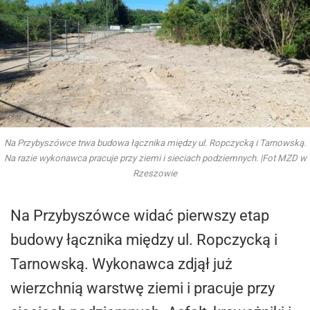
Na Przybyszówce trwa budowa łącznika między ul. Ropczycką i Tarnowską.
Na razie wykonawca pracuje przy ziemi i sieciach podziemnych. |Fot MZD w
Rzeszowie
Na Przybyszówce widać pierwszy etap
budowy łącznika między ul. Ropczycką i
Tarnowską. Wykonawca zdjął już
wierzchnią warstwę ziemi i pracuje przy