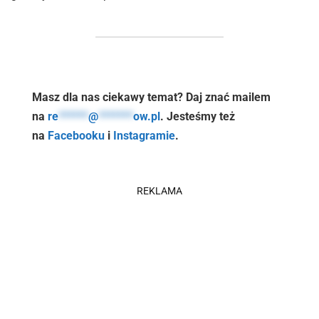
Masz dla nas ciekawy temat? Daj znać mailem
na
re
******
@
*******
ow.pl
. Jesteśmy też
na
Facebooku
i
Instagramie
.
REKLAMA