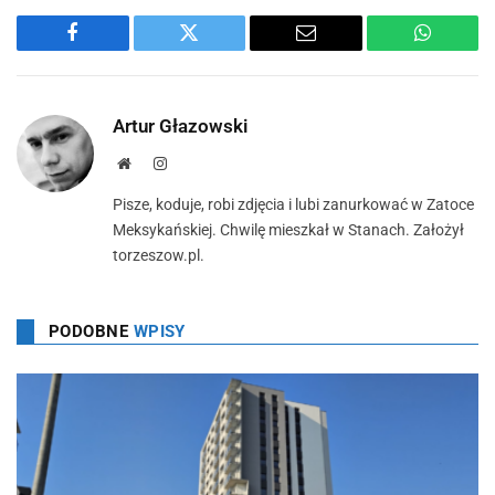
Facebook
Twitter
Email
WhatsA
Artur Głazowski
Strona
Instagram
Pisze, koduje, robi zdjęcia i lubi zanurkować w Zatoce
Meksykańskiej. Chwilę mieszkał w Stanach. Założył
torzeszow.pl.
PODOBNE
WPISY