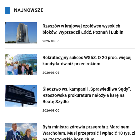
NAJNOWSZE
Rzeszów w krajowej czołówce wysokich
bloków. Wyprzedził Łódź, Poznań i Lublin
2026-08-06
Rekrutacyjny sukces WSIiZ. O 20 proc. więcej
kandydatów niż przed rokiem
2026-08-06
Śledztwo ws. kampanii „Sprawiedliwe Sądy”.
Rzeszowska prokuratura nałożyła karę na
Beatę Szydło
2026-08-06
Była ministra zdrowia przegrała z Marcinem
Warchołem. Musi przeprosić i wpłacić 10 tys. zł
na rzeszowskie hospicjum