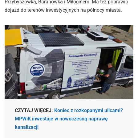
Przybyszówką, Baranówką i Miłocinem. Ma też poprawić
dojazd do terenów inwestycyjnych na północy miasta.
CZYTAJ WIĘCEJ:
Koniec z rozkopanymi ulicami?
MPWiK inwestuje w nowoczesną naprawę
kanalizacji