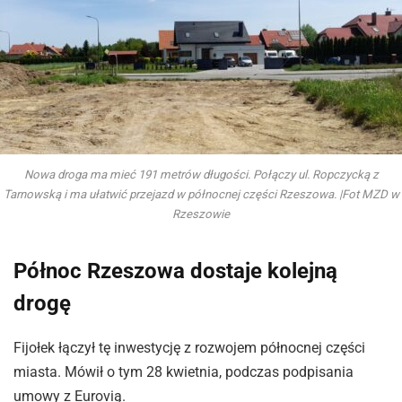
Nowa droga ma mieć 191 metrów długości. Połączy ul. Ropczycką z
Tarnowską i ma ułatwić przejazd w północnej części Rzeszowa. |Fot MZD w
Rzeszowie
Północ Rzeszowa dostaje kolejną
drogę
Fijołek łączył tę inwestycję z rozwojem północnej części
miasta. Mówił o tym 28 kwietnia, podczas podpisania
umowy z Eurovią.