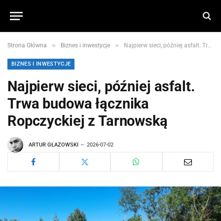
»
»
Strona Główna
Biznes i inwestycje
Najpierw sieci, później asfalt. Trwa budowa łącznika Ropczyckiej z Tarnowską
BIZNES I INWESTYCJE
Najpierw sieci, później asfalt.
Trwa budowa łącznika
Ropczyckiej z Tarnowską
ARTUR GŁAZOWSKI
2026-07-02