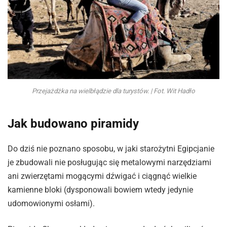
Przejażdżka na wielbłądzie dla turystów. | Fot. Wit Hadło
Jak budowano piramidy
Do dziś nie poznano sposobu, w jaki starożytni Egipcjanie
je zbudowali nie posługując się metalowymi narzędziami
ani zwierzętami mogącymi dźwigać i ciągnąć wielkie
kamienne bloki (dysponowali bowiem wtedy jedynie
udomowionymi osłami).