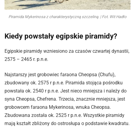
Piramida Mykerinosa z charakterystyczną szczeliną. | Fot. Wit Hadło
Kiedy powstały egipskie piramidy?
Egipskie piramidy wzniesiono za czasów czwartej dynastii,
2575 – 2465 r. p.n.e.
Najstarszy jest grobowiec faraona Cheopsa (Chufu),
zbudowany ok. 2575 r p.n.e. Piramida stojąca pośrodku
powstała ok. 2540 r p.n.e. Jest nieco mniejsza i należy do
syna Cheopsa, Chefrena. Trzecia, znacznie mniejsza, jest
grobowcem faraona Mykerinosa, wnuka Cheopsa.
Zbudowana została ok. 2525 r p.n.e. Wszystkie piramidy
mają kształt zbliżony do ostrosłupa o podstawie kwadratu.