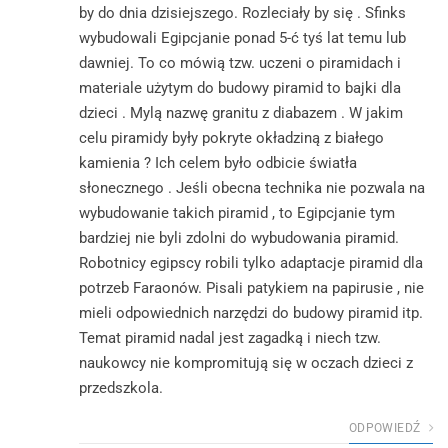
by do dnia dzisiejszego. Rozleciały by się . Sfinks
wybudowali Egipcjanie ponad 5-ć tyś lat temu lub
dawniej. To co mówią tzw. uczeni o piramidach i
materiale użytym do budowy piramid to bajki dla
dzieci . Mylą nazwę granitu z diabazem . W jakim
celu piramidy były pokryte okładziną z białego
kamienia ? Ich celem było odbicie światła
słonecznego . Jeśli obecna technika nie pozwala na
wybudowanie takich piramid , to Egipcjanie tym
bardziej nie byli zdolni do wybudowania piramid.
Robotnicy egipscy robili tylko adaptacje piramid dla
potrzeb Faraonów. Pisali patykiem na papirusie , nie
mieli odpowiednich narzędzi do budowy piramid itp.
Temat piramid nadal jest zagadką i niech tzw.
naukowcy nie kompromitują się w oczach dzieci z
przedszkola.
ODPOWIEDŹ