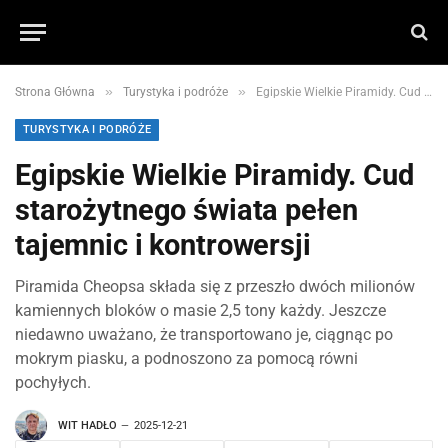
»
»
Strona Główna
Turystyka i podróże
Egipskie Wielkie Piramidy. Cud starożytnego świata pełen tajemnic i kontrowersji
TURYSTYKA I PODRÓŻE
Egipskie Wielkie Piramidy. Cud
starożytnego świata pełen
tajemnic i kontrowersji
Piramida Cheopsa składa się z przeszło dwóch milionów
kamiennych bloków o masie 2,5 tony każdy. Jeszcze
niedawno uważano, że transportowano je, ciągnąc po
mokrym piasku, a podnoszono za pomocą równi
pochyłych.
WIT HADŁO
2025-12-21