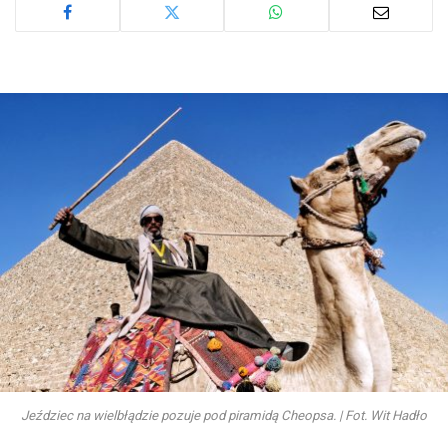
Jeździec na wielbłądzie pozuje pod piramidą Cheopsa. | Fot. Wit Hadło