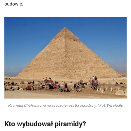
budowle.
Piramida Chefrena ma na szczycie resztki okładziny. | Fot. Wit Hadło
Kto wybudował piramidy?