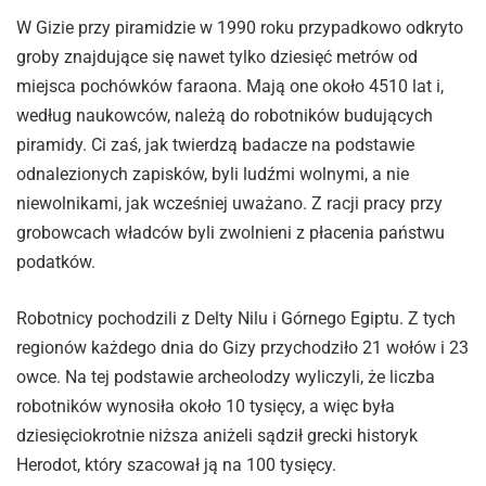
W Gizie przy piramidzie w 1990 roku przypadkowo odkryto
groby znajdujące się nawet tylko dziesięć metrów od
miejsca pochówków faraona. Mają one około 4510 lat i,
według naukowców, należą do robotników budujących
piramidy. Ci zaś, jak twierdzą badacze na podstawie
odnalezionych zapisków, byli ludźmi wolnymi, a nie
niewolnikami, jak wcześniej uważano. Z racji pracy przy
grobowcach władców byli zwolnieni z płacenia państwu
podatków.
Robotnicy pochodzili z Delty Nilu i Górnego Egiptu. Z tych
regionów każdego dnia do Gizy przychodziło 21 wołów i 23
owce. Na tej podstawie archeolodzy wyliczyli, że liczba
robotników wynosiła około 10 tysięcy, a więc była
dziesięciokrotnie niższa aniżeli sądził grecki historyk
Herodot, który szacował ją na 100 tysięcy.