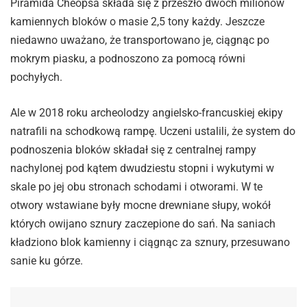
Piramida Cheopsa składa się z przeszło dwóch milionów
kamiennych bloków o masie 2,5 tony każdy. Jeszcze
niedawno uważano, że transportowano je, ciągnąc po
mokrym piasku, a podnoszono za pomocą równi
pochyłych.
Ale w 2018 roku archeolodzy angielsko-francuskiej ekipy
natrafili na schodkową rampę. Uczeni ustalili, że system do
podnoszenia bloków składał się z centralnej rampy
nachylonej pod kątem dwudziestu stopni i wykutymi w
skale po jej obu stronach schodami i otworami. W te
otwory wstawiane były mocne drewniane słupy, wokół
których owijano sznury zaczepione do sań. Na saniach
kładziono blok kamienny i ciągnąc za sznury, przesuwano
sanie ku górze.