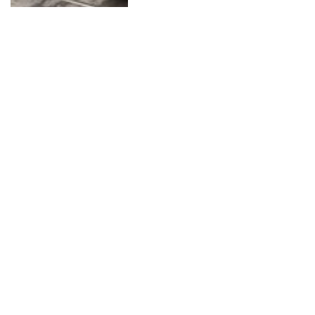
Tylko 191 metrów, ale zmieni
układ dróg. Na Przybyszówce
powstanie nowy łącznik
BIZNES I INWESTYCJE
2026-05-06