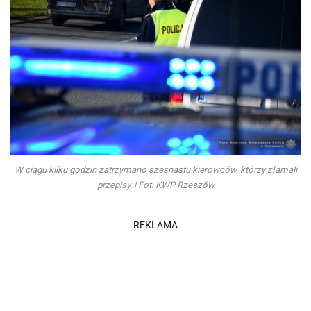
W ciągu kilku godzin zatrzymano szesnastu kierowców, którzy złamali
przepisy. | Fot. KWP Rzeszów
REKLAMA