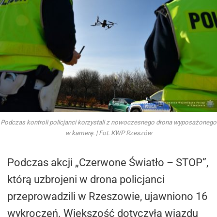
Podczas kontroli policjanci korzystali z nowoczesnego drona wyposażonego
w kamerę. | Fot. KWP Rzeszów
Podczas akcji „Czerwone Światło – STOP”,
którą uzbrojeni w drona policjanci
przeprowadzili w Rzeszowie, ujawniono 16
wykroczeń. Większość dotyczyła wjazdu