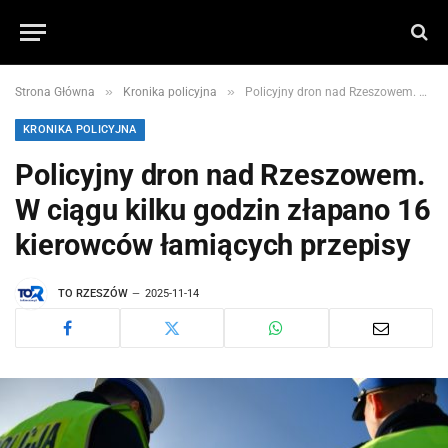
»
»
Strona Główna
Kronika policyjna
Policyjny dron nad Rzeszowem. W ciągu kilku godzin złapano 16 kierowców łamiących przepisy
KRONIKA POLICYJNA
Policyjny dron nad Rzeszowem.
W ciągu kilku godzin złapano 16
kierowców łamiących przepisy
TO RZESZÓW
2025-11-14