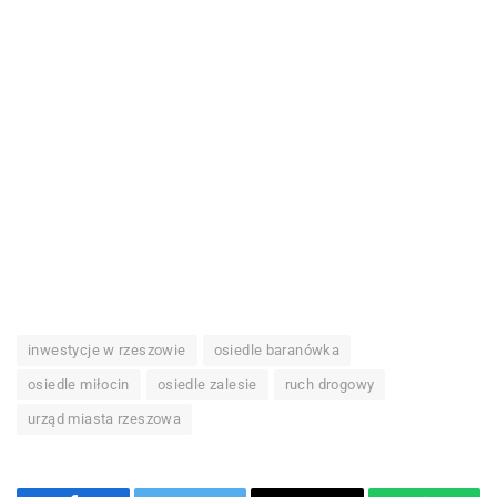
inwestycje w rzeszowie
osiedle baranówka
osiedle miłocin
osiedle zalesie
ruch drogowy
urząd miasta rzeszowa