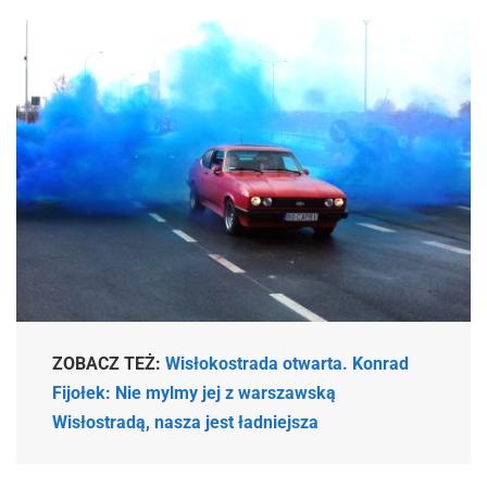
ZOBACZ TEŻ:
Wisłokostrada otwarta. Konrad
Fijołek: Nie mylmy jej z warszawską
Wisłostradą, nasza jest ładniejsza