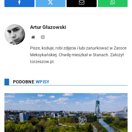
Facebook
Twitter
Email
WhatsA
Artur Głazowski
Strona
Instagram
Pisze, koduje, robi zdjęcia i lubi zanurkować w Zatoce
Meksykańskiej. Chwilę mieszkał w Stanach. Założył
torzeszow.pl.
PODOBNE
WPISY