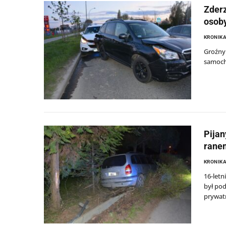
Zderz
osoby
KRONIKA
Groźny 
samoch
Pijan
ranem
KRONIKA
16-letn
był pod
prywatn