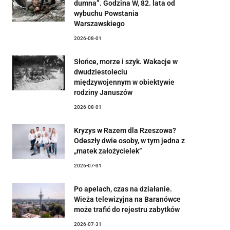
dumna”. Godzina W, 82. lata od
wybuchu Powstania
Warszawskiego
2026-08-01
Słońce, morze i szyk. Wakacje w
dwudziestoleciu
międzywojennym w obiektywie
rodziny Januszów
2026-08-01
Kryzys w Razem dla Rzeszowa?
Odeszły dwie osoby, w tym jedna z
„matek założycielek”
2026-07-31
Po apelach, czas na działanie.
Wieża telewizyjna na Baranówce
może trafić do rejestru zabytków
2026-07-31