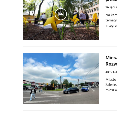
ZDJĘCIA
Na kam
tematyc
integra
Miesz
Rozw
AKTUAL
Miasto 
Zalesie
mieszka