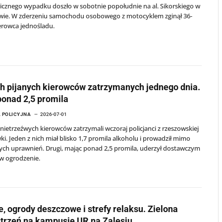
icznego wypadku doszło w sobotnie popołudnie na al. Sikorskiego w
wie. W zderzeniu samochodu osobowego z motocyklem zginął 36-
ierowca jednośladu.
 pijanych kierowców zatrzymanych jednego dnia.
 ponad 2,5 promila
 POLICYJNA
2026-07-01
ietrzeźwych kierowców zatrzymali wczoraj policjanci z rzeszowskiej
i. Jeden z nich miał blisko 1,7 promila alkoholu i prowadził mimo
ych uprawnień. Drugi, mając ponad 2,5 promila, uderzył dostawczym
w ogrodzenie.
e, ogrody deszczowe i strefy relaksu. Zielona
trzeń na kampusie UR na Zalesiu