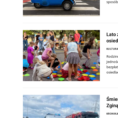
sposób 
Lato 
osied
KULTURA
Rodzinn
Jednośc
bezpłat
osiedla
Śmier
Zginą
KRONIKA