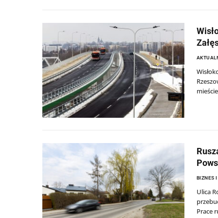
Wisło
Załęs
AKTUAL
Wisłoko
Rzeszow
mieście
Rusza
Pows
BIZNES 
Ulica R
przebu
Prace r