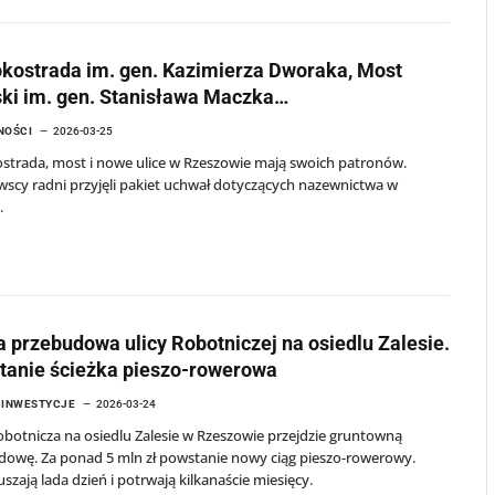
kostrada im. gen. Kazimierza Dworaka, Most
ki im. gen. Stanisława Maczka…
NOŚCI
2026-03-25
strada, most i nowe ulice w Rzeszowie mają swoich patronów.
scy radni przyjęli pakiet uchwał dotyczących nazewnictwa w
.
 przebudowa ulicy Robotniczej na osiedlu Zalesie.
tanie ścieżka pieszo-rowerowa
I INWESTYCJE
2026-03-24
obotnicza na osiedlu Zalesie w Rzeszowie przejdzie gruntowną
dowę. Za ponad 5 mln zł powstanie nowy ciąg pieszo-rowerowy.
uszają lada dzień i potrwają kilkanaście miesięcy.