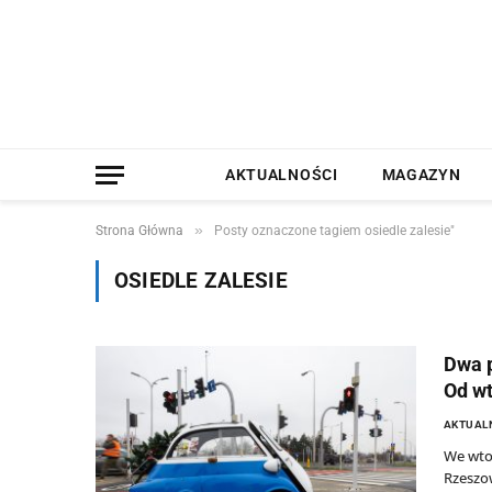
AKTUALNOŚCI
MAGAZYN
»
Strona Główna
Posty oznaczone tagiem osiedle zalesie"
OSIEDLE ZALESIE
Dwa p
Od wt
AKTUAL
We wtor
Rzeszow