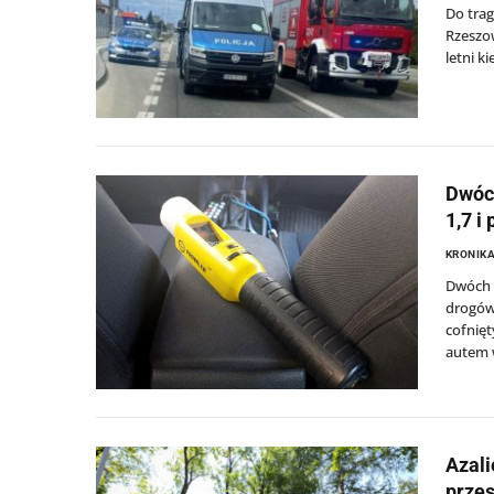
Do trag
Rzeszo
letni k
Dwóch
1,7 i
KRONIKA
Dwóch n
drogówk
cofnięt
autem 
Azali
przes