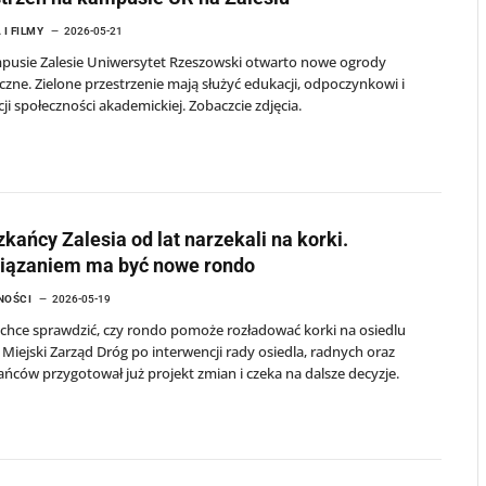
 I FILMY
2026-05-21
pusie Zalesie Uniwersytet Rzeszowski otwarto nowe ogrody
zne. Zielone przestrzenie mają służyć edukacji, odpoczynkowi i
cji społeczności akademickiej. Zobaczcie zdjęcia.
kańcy Zalesia od lat narzekali na korki.
iązaniem ma być nowe rondo
NOŚCI
2026-05-19
chce sprawdzić, czy rondo pomoże rozładować korki na osiedlu
. Miejski Zarząd Dróg po interwencji rady osiedla, radnych oraz
ńców przygotował już projekt zmian i czeka na dalsze decyzje.