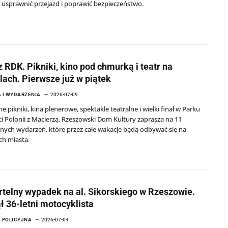
usprawnić przejazd i poprawić bezpieczeństwo.
z RDK. Pikniki, kino pod chmurką i teatr na
lach. Pierwsze już w piątek
 I WYDARZENIA
2026-07-09
e pikniki, kina plenerowe, spektakle teatralne i wielki finał w Parku
i Polonii z Macierzą. Rzeszowski Dom Kultury zaprasza na 11
nych wydarzeń, które przez całe wakacje będą odbywać się na
ch miasta.
telny wypadek na al. Sikorskiego w Rzeszowie.
ł 36-letni motocyklista
 POLICYJNA
2026-07-04