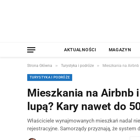
AKTUALNOŚCI
MAGAZYN
»
»
Strona Główna
Turystyka i podróże
Mieszkania na Airbnb 
TURYSTYKA I PODRÓŻE
Mieszkania na Airbnb 
lupą? Kary nawet do 50
Właściciele wynajmowanych mieszkań nadal ni
rejestracyjne. Samorządy przyznają, że system 