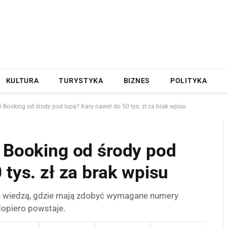
KULTURA
TURYSTYKA
BIZNES
POLITYKA
i Booking od środy pod lupą? Kary nawet do 50 tys. zł za brak wpisu
i Booking od środy pod
 tys. zł za brak wpisu
e wiedzą, gdzie mają zdobyć wymagane numery
dopiero powstaje.