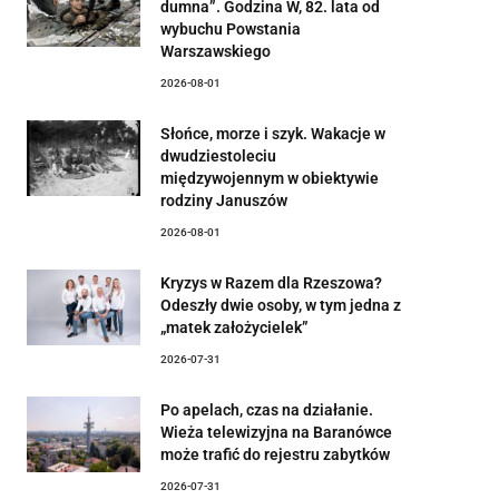
dumna”. Godzina W, 82. lata od
wybuchu Powstania
Warszawskiego
2026-08-01
Słońce, morze i szyk. Wakacje w
dwudziestoleciu
międzywojennym w obiektywie
rodziny Januszów
2026-08-01
Kryzys w Razem dla Rzeszowa?
Odeszły dwie osoby, w tym jedna z
„matek założycielek”
2026-07-31
Po apelach, czas na działanie.
Wieża telewizyjna na Baranówce
może trafić do rejestru zabytków
2026-07-31