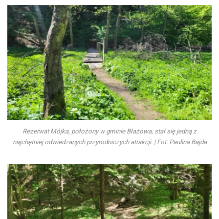
Rezerwat Mójka, położony w gminie Błażowa, stał się jedną z
najchętniej odwiedzanych przyrodniczych atrakcji. | Fot. Paulina Bajda