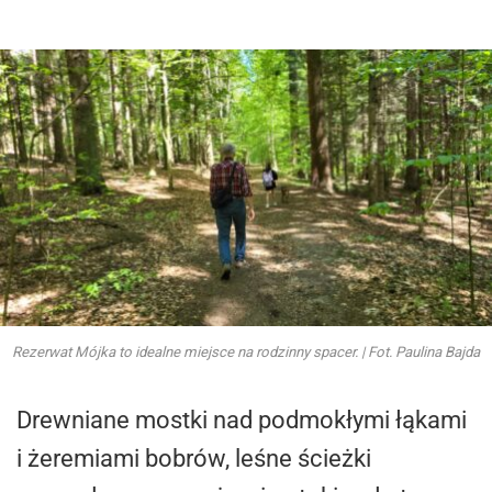
Rezerwat Mójka to idealne miejsce na rodzinny spacer. | Fot. Paulina Bajda
Drewniane mostki nad podmokłymi łąkami
i żeremiami bobrów, leśne ścieżki