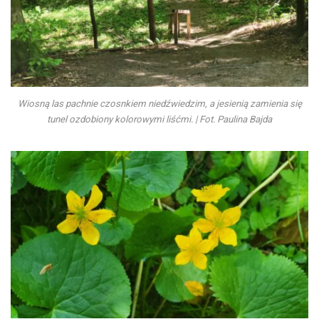
Wiosną las pachnie czosnkiem niedźwiedzim, a jesienią zamienia się
tunel ozdobiony kolorowymi liśćmi. | Fot. Paulina Bajda