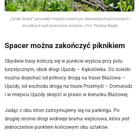
„Szlak bobra” prowadzi między innymi po drewnianych pomostach i
mostkach nad żeremiami bobrów. | Fot. Paulina Bajda
Spacer można zakończyć piknikiem
Obydwie trasy kończą się w punkcie wyjścia przy polu
turystycznym, obok drogi Ujazdy – Kąkolówka. Do ścieżki
można dojechać od północy drogą na trasie Błażowa –
Ujazdy, od wschodu drogą na trasie Przemyśl – Domaradz
i w miejscu Ujazdy skręcić w prawo w kierunku Błażowej.
Jadąc z obu stron zatrzymujemy się na parkingu. Po
drugiej stronie drogi widnieje brama wejściowa, która jest
jednocześnie punktem końcowym obu szlaków.