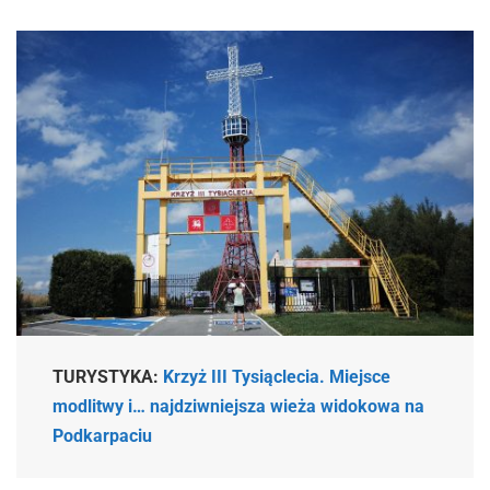
TURYSTYKA:
Krzyż III Tysiąclecia. Miejsce
modlitwy i… najdziwniejsza wieża widokowa na
Podkarpaciu