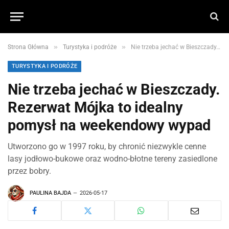
»
»
Strona Główna
Turystyka i podróże
Nie trzeba jechać w Bieszczady. Rezerwat Mójka to idealny pomysł na weekendowy wypad
TURYSTYKA I PODRÓŻE
Nie trzeba jechać w Bieszczady.
Rezerwat Mójka to idealny
pomysł na weekendowy wypad
Utworzono go w 1997 roku, by chronić niezwykle cenne
lasy jodłowo-bukowe oraz wodno-błotne tereny zasiedlone
przez bobry.
PAULINA BAJDA
2026-05-17