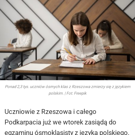
Ponad 2,3 tys. uczniów ósmych klas z Rzeszowa zmierzy się z językiem
polskim. | Fot. Freepik
Uczniowie z Rzeszowa i całego
Podkarpacia już we wtorek zasiądą do
egzaminu ósmoklasisty z języka polskiego.