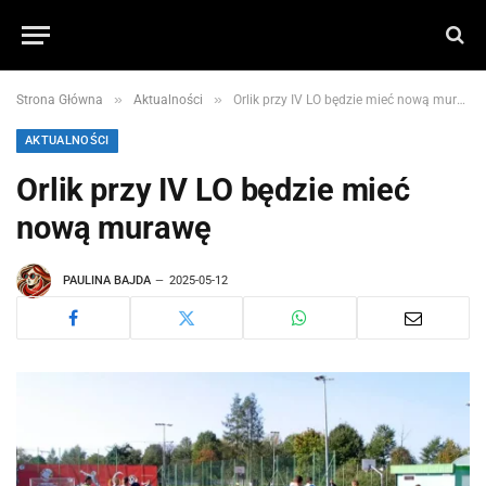
»
»
Strona Główna
Aktualności
Orlik przy IV LO będzie mieć nową murawę
AKTUALNOŚCI
Orlik przy IV LO będzie mieć
nową murawę
PAULINA BAJDA
2025-05-12