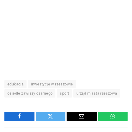
edukacja
inwestycje w rzeszowie
osiedle zawiszy czarnego
sport
urząd miasta rzeszowa
Facebook
Twitter
Email
WhatsA