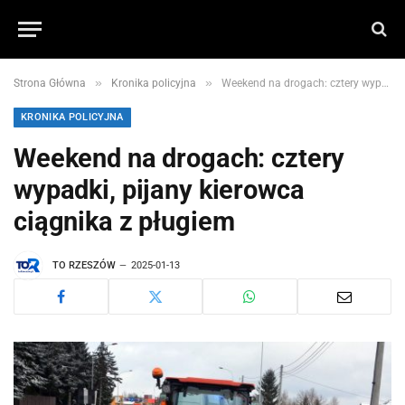
»
»
Strona Główna
Kronika policyjna
Weekend na drogach: cztery wypadki, pijany kierowca ciągnika z pługiem
KRONIKA POLICYJNA
Weekend na drogach: cztery
wypadki, pijany kierowca
ciągnika z pługiem
TO RZESZÓW
2025-01-13