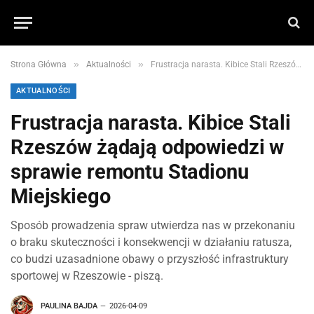
»
»
Strona Główna
Aktualności
Frustracja narasta. Kibice Stali Rzeszów żądają odpowiedzi w sprawie remontu Stadionu Miejskiego
AKTUALNOŚCI
Frustracja narasta. Kibice Stali
Rzeszów żądają odpowiedzi w
sprawie remontu Stadionu
Miejskiego
Sposób prowadzenia spraw utwierdza nas w przekonaniu
o braku skuteczności i konsekwencji w działaniu ratusza,
co budzi uzasadnione obawy o przyszłość infrastruktury
sportowej w Rzeszowie - piszą.
PAULINA BAJDA
2026-04-09