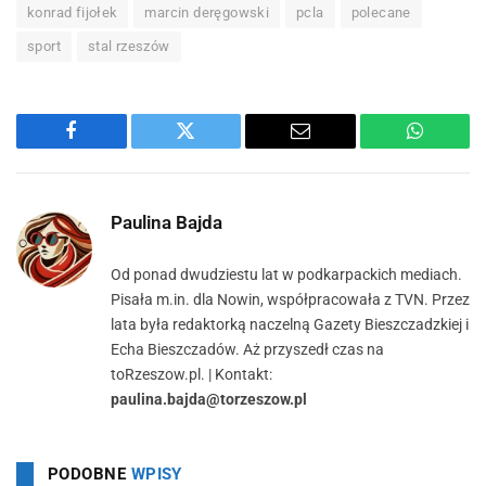
konrad fijołek
marcin deręgowski
pcla
polecane
sport
stal rzeszów
Facebook
Twitter
Email
WhatsA
Paulina Bajda
Od ponad dwudziestu lat w podkarpackich mediach.
Pisała m.in. dla Nowin, współpracowała z TVN. Przez
lata była redaktorką naczelną Gazety Bieszczadzkiej i
Echa Bieszczadów. Aż przyszedł czas na
toRzeszow.pl. | Kontakt:
paulina.bajda@torzeszow.pl
PODOBNE
WPISY