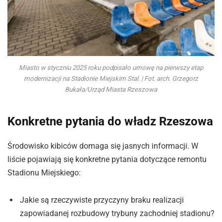
Miasto w styczniu 2025 roku podpisało umowę na pierwszy etap
modernizacji na Stadionie Miejskim Stal. | Fot. arch. Grzegorz
Bukała/Urząd Miasta Rzeszowa
Konkretne pytania do władz Rzeszowa
Środowisko kibiców domaga się jasnych informacji. W
liście pojawiają się konkretne pytania dotyczące remontu
Stadionu Miejskiego:
Jakie są rzeczywiste przyczyny braku realizacji
zapowiadanej rozbudowy trybuny zachodniej stadionu?