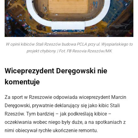
W opinii kibiców Stali Rzeszów budowa PCLA przy ul. Wyspiańskiego to
projekt chybiony. | Fot. FB Resovia Rzeszów/MK
Wiceprezydent Deręgowski nie
komentuje
Za sport w Rzeszowie odpowiada wiceprezydent Marcin
Deręgowski, prywatnie deklarujący się jako kibic Stali
Rzeszów. Tym bardziej – jak podkreślają kibice –
oczekiwania wobec niego były duże, a na spotkaniach z
nimi obiecywał rychłe ukończenie remontu.