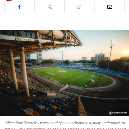
Kibice Stali Rzeszów wciąż czekają na rozbudowę trybuny zachodniej od