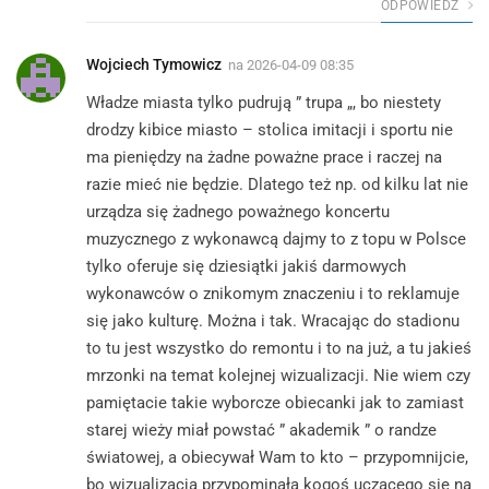
ODPOWIEDŹ
Wojciech Tymowicz
na
2026-04-09 08:35
Władze miasta tylko pudrują ” trupa „, bo niestety
drodzy kibice miasto – stolica imitacji i sportu nie
ma pieniędzy na żadne poważne prace i raczej na
razie mieć nie będzie. Dlatego też np. od kilku lat nie
urządza się żadnego poważnego koncertu
muzycznego z wykonawcą dajmy to z topu w Polsce
tylko oferuje się dziesiątki jakiś darmowych
wykonawców o znikomym znaczeniu i to reklamuje
się jako kulturę. Można i tak. Wracając do stadionu
to tu jest wszystko do remontu i to na już, a tu jakieś
mrzonki na temat kolejnej wizualizacji. Nie wiem czy
pamiętacie takie wyborcze obiecanki jak to zamiast
starej wieży miał powstać ” akademik ” o randze
światowej, a obiecywał Wam to kto – przypomnijcie,
bo wizualizacja przypominała kogoś uczącego się na