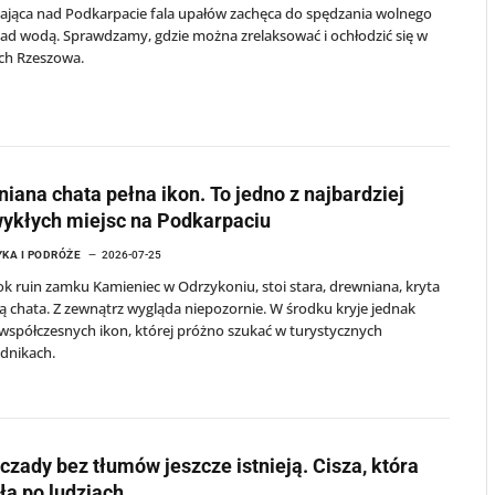
ająca nad Podkarpacie fala upałów zachęca do spędzania wolnego
ad wodą. Sprawdzamy, gdzie można zrelaksować i ochłodzić się w
ach Rzeszowa.
iana chata pełna ikon. To jedno z najbardziej
ykłych miejsc na Podkarpaciu
KA I PODRÓŻE
2026-07-25
k ruin zamku Kamieniec w Odrzykoniu, stoi stara, drewniana, kryta
ą chata. Z zewnątrz wygląda niepozornie. W środku kryje jednak
 współczesnych ikon, której próżno szukać w turystycznych
dnikach.
czady bez tłumów jeszcze istnieją. Cisza, która
ła po ludziach