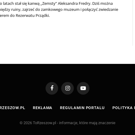
o latach stał się kanwą „Zemsty” Aleksandra Fredry. Dziś można
między ruiny, zajrzeć do zamkowego muzeum i połączyć zwiedzanie
cerem do Rezerwatu Prządki.
Facebook
Instagram
YouTube
RZESZOW.PL
REKLAMA
REGULAMIN PORTALU
POLITYKA
© 2026 ToRzeszow.pl - informacje, które mają znaczenie