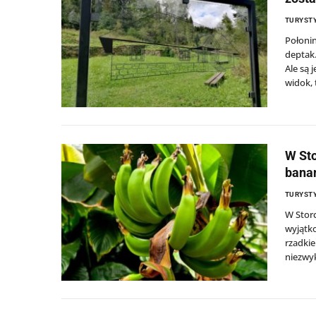
TURYSTY
Połonin
deptak.
Ale są 
widok, 
W Sto
bana
TURYSTY
W Stor
wyjątk
rzadkie
niezwyk