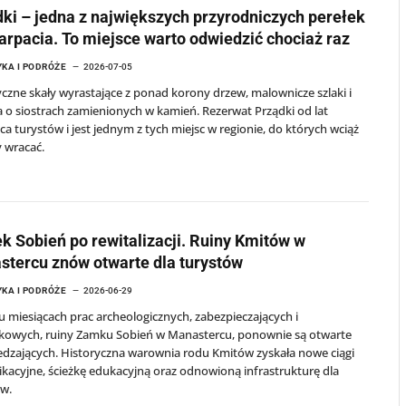
ki – jedna z największych przyrodniczych perełek
rpacia. To miejsce warto odwiedzić chociaż raz
KA I PODRÓŻE
2026-07-05
czne skały wyrastające z ponad korony drzew, malownicze szlaki i
 o siostrach zamienionych w kamień. Rezerwat Prządki od lat
a turystów i jest jednym z tych miejsc w regionie, do których wciąż
 wracać.
 Sobień po rewitalizacji. Ruiny Kmitów w
tercu znów otwarte dla turystów
KA I PODRÓŻE
2026-06-29
u miesiącach prac archeologicznych, zabezpieczających i
kowych, ruiny Zamku Sobień w Manastercu, ponownie są otwarte
edzających. Historyczna warownia rodu Kmitów zyskała nowe ciągi
acyjne, ścieżkę edukacyjną oraz odnowioną infrastrukturę dla
ów.