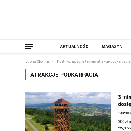
AKTUALNOŚCI
MAGAZYN
»
Strona Główna
Posty oznaczone tagiem atrakcje podkarpacia
ATRAKCJE PODKARPACIA
3 mln
dostę
TURYSTY
300 zł 
wojewó