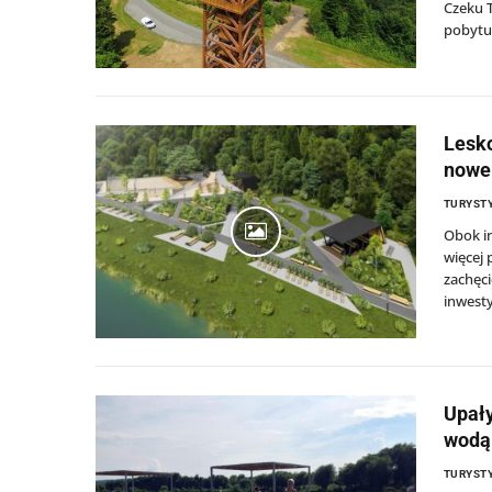
Czeku T
pobytu
Lesko
nowe 
TURYSTY
Obok in
więcej 
zachęci
inwesty
Upały
wodą
TURYSTY