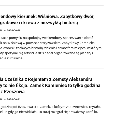
endowy kierunek: Wiśniowa. Zabytkowy dwór,
 grabowe i drzewa z niezwykłą historią
YN
2026-06-28
zukacie pomysłu na spokojny weekendowy spacer, warto obrać
ek na Wiśniową w powiecie strzyżowskim. Zabytkowy kompleks
-dworski zachwyca historią, zielenią i atmosferą miejsca, w którym
aty spotykali się artyści, a dziś nadal organizowane są plenery i
nia kulturalne.
ia Cześnika z Rejentem z Zemsty Aleksandra
y to nie fikcja. Zamek Kamieniec to tylko godzina
 z Rzeszowa
YN
2026-06-21
 godzinę od Rzeszowa stoi zamek, o którym zapewne wielu czytało,
elu nigdy go nie widziało. To tutaj rozegrał się prawdziwy konflikt,