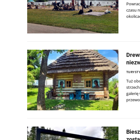
Powrac
czasu n
okolic
Drewn
niezw
TURYSTY
Tuż obo
strzech
galerię
przewo
Biesz
zosta