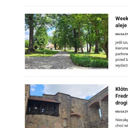
Week
aleje
MAGAZ
Jeśli s
kierun
parkowo
przed l
wydarze
Kłótn
Fredr
drogi
MAGAZ
Niecałą
choć wi