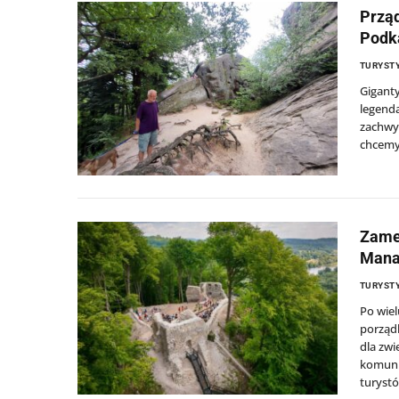
Prząd
Podka
TURYSTY
Giganty
legenda
zachwyc
chcemy
Zamek
Manas
TURYSTY
Po wiel
porząd
dla zwi
komunik
turyst