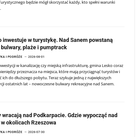
urystycznego będzie mógł skorzystać każdy, kto spełni warunki
.
 inwestuje w turystykę. Nad Sanem powstaną
bulwary, plaże i pumptrack
KA I PODRÓŻE
2026-08-01
westycji w kanalizację czy miejską infrastrukturę, gmina Lesko coraz
pieniędzy przeznacza na miejsca, które mają przyciągnąć turystów i
ć ich do dłuższego pobytu. Teraz szykuje jedną z największych
cji ostatnich lat – nowoczesne bulwary rekreacyjne nad Sanem.
 wracają nad Podkarpacie. Gdzie wypocząć nad
 w okolicach Rzeszowa
KA I PODRÓŻE
2026-07-30