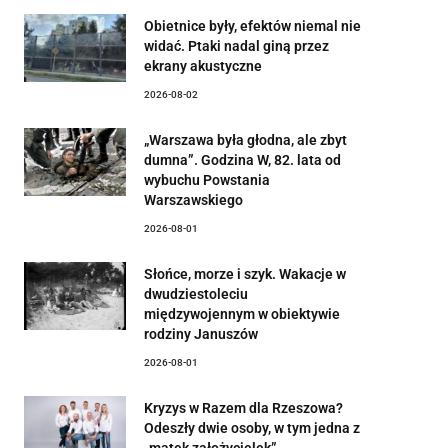
Obietnice były, efektów niemal nie
widać. Ptaki nadal giną przez
ekrany akustyczne
2026-08-02
„Warszawa była głodna, ale zbyt
dumna”. Godzina W, 82. lata od
wybuchu Powstania
Warszawskiego
2026-08-01
Słońce, morze i szyk. Wakacje w
dwudziestoleciu
międzywojennym w obiektywie
rodziny Januszów
2026-08-01
Kryzys w Razem dla Rzeszowa?
Odeszły dwie osoby, w tym jedna z
„matek założycielek”