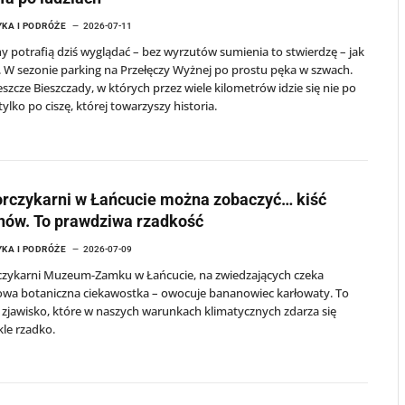
KA I PODRÓŻE
2026-07-11
y potrafią dziś wyglądać – bez wyrzutów sumienia to stwierdzę – jak
 W sezonie parking na Przełęczy Wyżnej po prostu pęka w szwach.
jeszcze Bieszczady, w których przez wiele kilometrów idzie się nie po
tylko po ciszę, której towarzyszy historia.
rczykarni w Łańcucie można zobaczyć… kiść
nów. To prawdziwa rzadkość
KA I PODRÓŻE
2026-07-09
czykarni Muzeum-Zamku w Łańcucie, na zwiedzających czeka
owa botaniczna ciekawostka – owocuje bananowiec karłowaty. To
 zjawisko, które w naszych warunkach klimatycznych zdarza się
le rzadko.