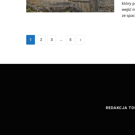
który p
wejść 
ze spa
…
Następny
1
2
3
5
REDAKCJA TO