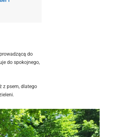
ler i
 prowadzącą do
suje do spokojnego,
 z psem, dlatego
ieleni.