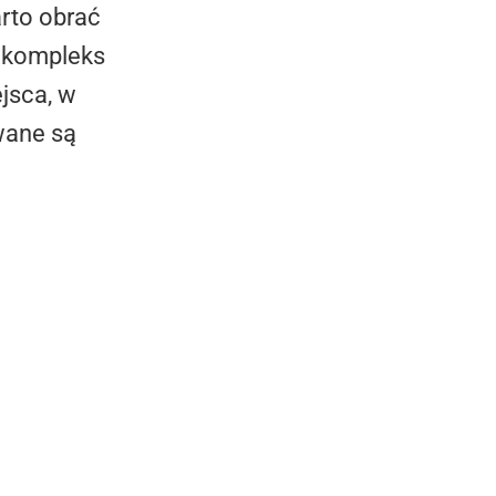
rto obrać
 kompleks
jsca, w
owane są