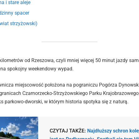
a i stare aleje
dzinny spacer
wiat strzyżowski)
kilometrów od Rzeszowa, czyli mniej więcej 50 minut jazdy sa
ne na spokojny weekendowy wypad.
wnicza miejscowość położona na pograniczu Pogórza Dynowski
granicach Czarnorzecko-Strzyżowskiego Parku Krajobrazowego, 
 parkowo-dworski, w którym historia spotyka się z naturą.
CZYTAJ TAKŻE:
Najdłuższy schron kol