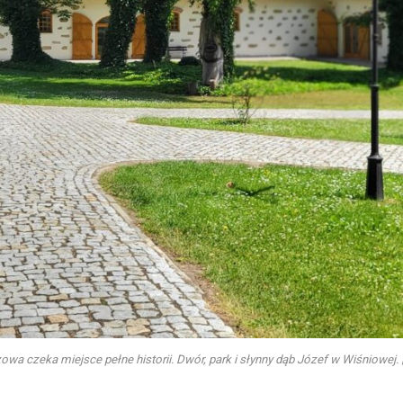
wa czeka miejsce pełne historii. Dwór, park i słynny dąb Józef w Wiśniowej. |