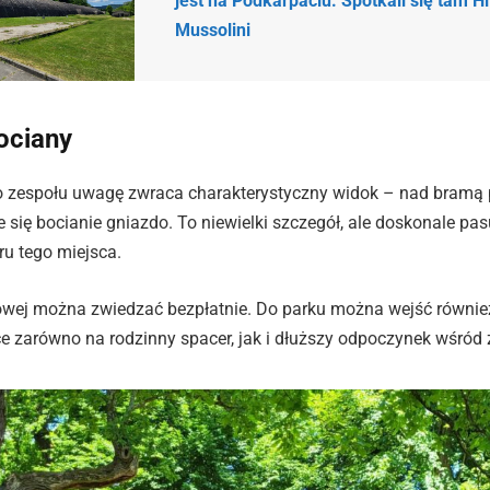
jest na Podkarpaciu. Spotkali się tam Hit
Mussolini
ociany
do zespołu uwagę zwraca charakterystyczny widok – nad bramą
 się bocianie gniazdo. To niewielki szczegół, ale doskonale pa
ru tego miejsca.
wej można zwiedzać bezpłatnie. Do parku można wejść również
ce zarówno na rodzinny spacer, jak i dłuższy odpoczynek wśród z