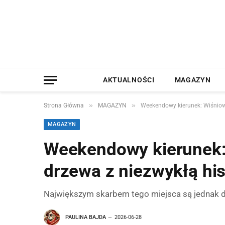
AKTUALNOŚCI
MAGAZYN
»
»
Strona Główna
MAGAZYN
Weekendowy kierunek: Wiśniowa
MAGAZYN
Weekendowy kierunek: 
drzewa z niezwykłą his
Największym skarbem tego miejsca są jednak drze
PAULINA BAJDA
2026-06-28