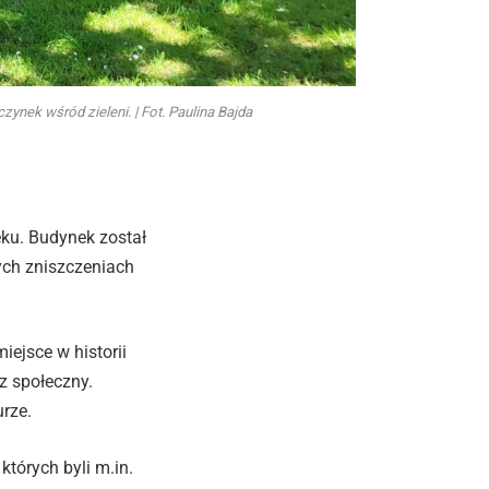
ynek wśród zieleni. | Fot. Paulina Bajda
eku. Budynek został
ych zniszczeniach
ejsce w historii
z społeczny.
rze.
tórych byli m.in.