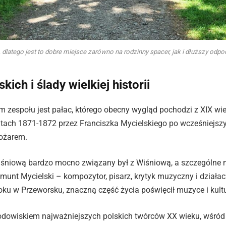
atego jest to dobre miejsce zarówno na rodzinny spacer, jak i dłuższy odpocz
ich i ślady wielkiej historii
 zespołu jest pałac, którego obecny wygląd pochodzi z XIX wi
tach 1871-1872 przez Franciszka Mycielskiego po wcześniejsz
ożarem.
śniową bardzo mocno związany był z Wiśniową, a szczególne mi
gmunt Mycielski – kompozytor, pisarz, krytyk muzyczny i działac
ku w Przeworsku, znaczną część życia poświęcił muzyce i kultu
odowiskiem najważniejszych polskich twórców XX wieku, wśród k