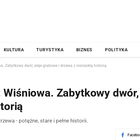
KULTURA
TURYSTYKA
BIZNES
POLITYKA
. Zabytkowy dwór, aleje grabowe i drzewa z niezwykłą historią
Wiśniowa. Zabytkowy dwór, 
torią
wa - potężne, stare i pełne historii.
Facebo