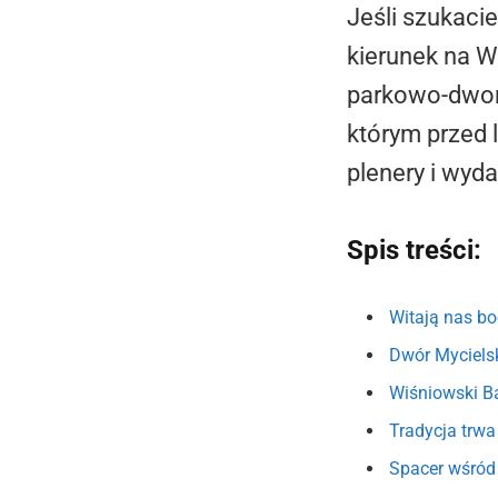
Jeśli szukaci
kierunek na 
parkowo-dwors
którym przed l
plenery i wyda
Spis treści:
Witają nas bo
Dwór Mycielski
Wiśniowski Ba
Tradycja trwa
Spacer wśród