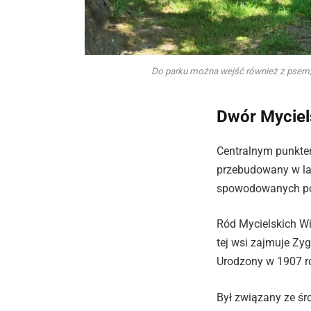
Do parku można wejść również z psem, dl
Dwór Mycielsk
Centralnym punktem
przebudowany w la
spowodowanych p
Ród Mycielskich Wi
tej wsi zajmuje Zy
Urodzony w 1907 ro
Był związany ze śr