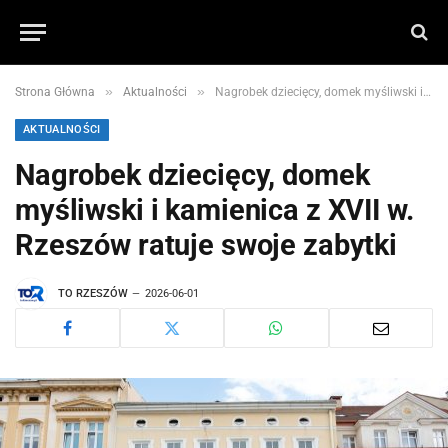
»
»
Strona Główna
Aktualności
Nagrobek dziecięcy, domek myśliwski i kamienica z XVII w. Rzeszów ratuje swoje zabytki
AKTUALNOŚCI
Nagrobek dziecięcy, domek
myśliwski i kamienica z XVII w.
Rzeszów ratuje swoje zabytki
TO RZESZÓW
2026-06-01