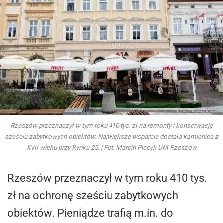
Rzeszów przeznaczył w tym roku 410 tys. zł na remonty i konserwację
sześciu zabytkowych obiektów. Największe wsparcie dostała kamienica z
XVII wieku przy Rynku 25. | Fot. Marcin Piecyk UM Rzeszów
Rzeszów przeznaczył w tym roku 410 tys.
zł na ochronę sześciu zabytkowych
obiektów. Pieniądze trafią m.in. do