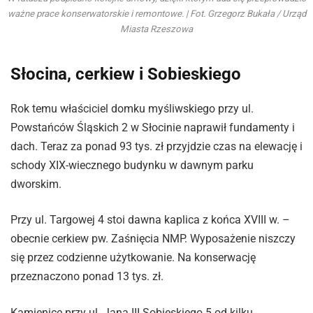
ważne prace konserwatorskie i remontowe. | Fot. Grzegorz Bukała / Urząd
Miasta Rzeszowa
Słocina, cerkiew i Sobieskiego
Rok temu właściciel domku myśliwskiego przy ul.
Powstańców Śląskich 2 w Słocinie naprawił fundamenty i
dach. Teraz za ponad 93 tys. zł przyjdzie czas na elewację i
schody XIX-wiecznego budynku w dawnym parku
dworskim.
Przy ul. Targowej 4 stoi dawna kaplica z końca XVIII w. –
obecnie cerkiew pw. Zaśnięcia NMP. Wyposażenie niszczy
się przez codzienne użytkowanie. Na konserwację
przeznaczono ponad 13 tys. zł.
Kamienicę przy ul. Jana III Sobieskiego 5 od kilku