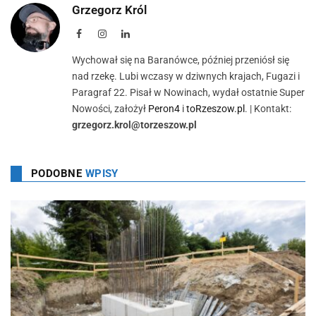
Grzegorz Król
Facebook
Instagram
LinkedIn
Wychował się na Baranówce, później przeniósł się
nad rzekę. Lubi wczasy w dziwnych krajach, Fugazi i
Paragraf 22. Pisał w Nowinach, wydał ostatnie Super
Nowości, założył
Peron4
i
toRzeszow.pl
. | Kontakt:
grzegorz.krol@torzeszow.pl
PODOBNE
WPISY