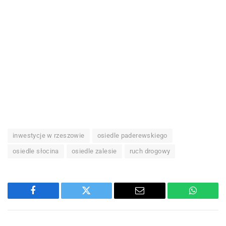
inwestycje w rzeszowie
osiedle paderewskiego
osiedle słocina
osiedle zalesie
ruch drogowy
Facebook
Twitter
Email
WhatsA