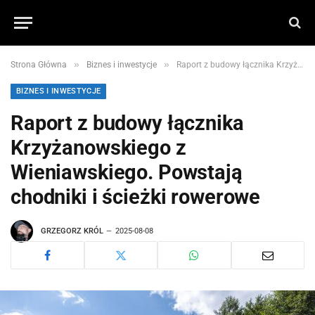
»
»
Strona Główna
Biznes i inwestycje
Raport z budowy łącznika Krzyżanowskiego z Wieniawskiego. Powstają chodniki i ścieżki rowerowe
BIZNES I INWESTYCJE
Raport z budowy łącznika
Krzyżanowskiego z
Wieniawskiego. Powstają
chodniki i ścieżki rowerowe
GRZEGORZ KRÓL
2025-08-08