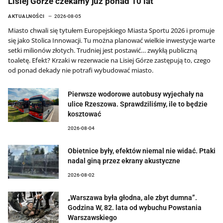
Lisiej Górze czekamy już ponad 10 lat
AKTUALNOŚCI
2026-08-05
Miasto chwali się tytułem Europejskiego Miasta Sportu 2026 i promuje
się jako Stolica Innowacji. Tu można planować wielkie inwestycje warte
setki milionów złotych. Trudniej jest postawić… zwykłą publiczną
toaletę. Efekt? Krzaki w rezerwacie na Lisiej Górze zastępują to, czego
od ponad dekady nie potrafi wybudować miasto.
Pierwsze wodorowe autobusy wyjechały na
ulice Rzeszowa. Sprawdziliśmy, ile to będzie
kosztować
2026-08-04
Obietnice były, efektów niemal nie widać. Ptaki
nadal giną przez ekrany akustyczne
2026-08-02
„Warszawa była głodna, ale zbyt dumna”.
Godzina W, 82. lata od wybuchu Powstania
Warszawskiego