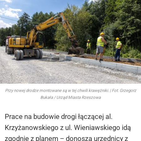
Przy nowej drodze montowane są w tej chwili krawężniki. | Fot. Grzegorz
Bukała / Urząd Miasta Rzeszowa
Prace na budowie drogi łączącej al.
Krzyżanowskiego z ul. Wieniawskiego idą
zgodnie z planem – donoszą urzędnicy z