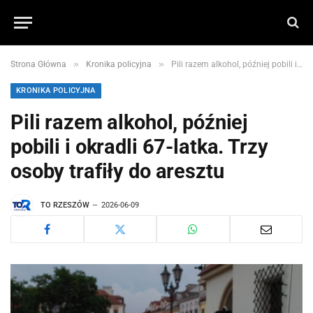
»
»
Strona Główna
Kronika policyjna
Pili razem alkohol, później pobili i okradli 67-latka. Trzy osoby trafiły do aresztu
KRONIKA POLICYJNA
Pili razem alkohol, później
pobili i okradli 67-latka. Trzy
osoby trafiły do aresztu
TO RZESZÓW
2026-06-09