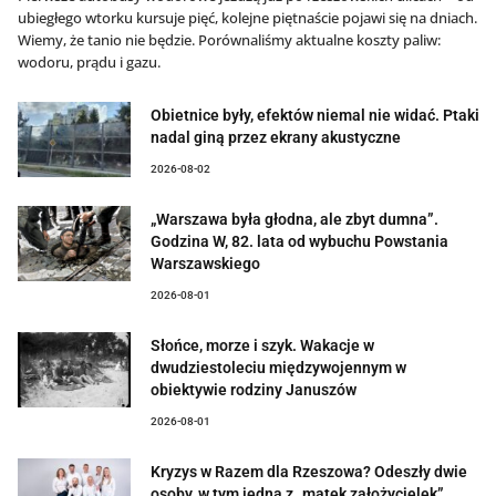
ubiegłego wtorku kursuje pięć, kolejne piętnaście pojawi się na dniach.
Wiemy, że tanio nie będzie. Porównaliśmy aktualne koszty paliw:
wodoru, prądu i gazu.
Obietnice były, efektów niemal nie widać. Ptaki
nadal giną przez ekrany akustyczne
2026-08-02
„Warszawa była głodna, ale zbyt dumna”.
Godzina W, 82. lata od wybuchu Powstania
Warszawskiego
2026-08-01
Słońce, morze i szyk. Wakacje w
dwudziestoleciu międzywojennym w
obiektywie rodziny Januszów
2026-08-01
Kryzys w Razem dla Rzeszowa? Odeszły dwie
osoby, w tym jedna z „matek założycielek”