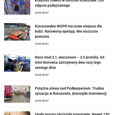
Kradzież roweru w centrum Rzeszowa. Oto
zdjęcia podejrzanego
2026-08-07
Rzeszowskie WOPR ma nowe miejsce dla
łodzi. Ratownicy apelują: Nie niszczcie
pomostu
2026-08-07
Rano miał 2,1, wieczorem – 2,5 promila. 63-
letni kierowca zatrzymany dwa razy tego
samego dnia
2026-08-07
Potężna ulewa nad Podkarpaciem. Trudna
sytuacja w Rzeszowie, dziesiątki interwencji
2026-08-07
Upały mocno obciążyły pogotowie. Nawet 130