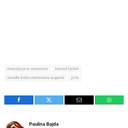
inwestycje w rzeszowie
konrad fijołek
osiedle króla stanisława augusta
pcla
Facebook
Twitter
Email
WhatsA
Paulina Bajda