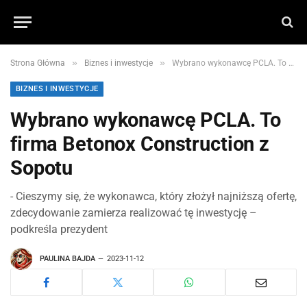
»
»
Strona Główna
Biznes i inwestycje
Wybrano wykonawcę PCLA. To firma Betonox Construction z Sopotu
BIZNES I INWESTYCJE
Wybrano wykonawcę PCLA. To
firma Betonox Construction z
Sopotu
- Cieszymy się, że wykonawca, który złożył najniższą ofertę,
zdecydowanie zamierza realizować tę inwestycję –
podkreśla prezydent
PAULINA BAJDA
2023-11-12