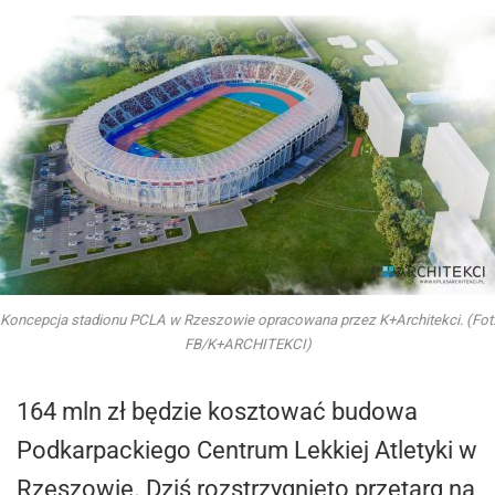
Koncepcja stadionu PCLA w Rzeszowie opracowana przez K+Architekci. (Fot
FB/K+ARCHITEKCI)
164 mln zł będzie kosztować budowa
Podkarpackiego Centrum Lekkiej Atletyki w
Rzeszowie. Dziś rozstrzygnięto przetarg na