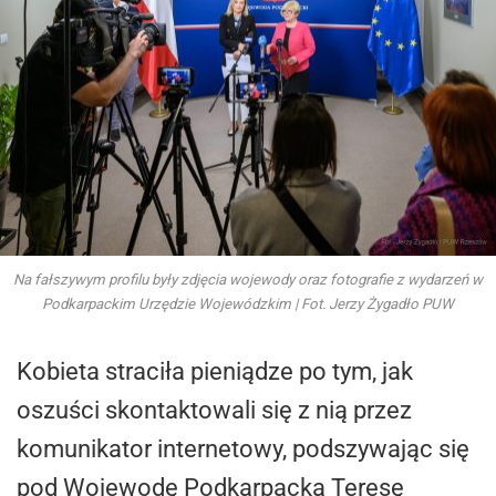
Na fałszywym profilu były zdjęcia wojewody oraz fotografie z wydarzeń w
Podkarpackim Urzędzie Wojewódzkim | Fot. Jerzy Żygadło PUW
Kobieta straciła pieniądze po tym, jak
oszuści skontaktowali się z nią przez
komunikator internetowy, podszywając się
pod Wojewodę Podkarpacką Teresę