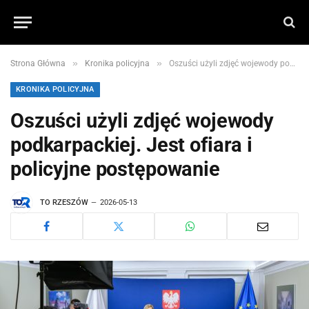
»
»
Strona Główna
Kronika policyjna
Oszuści użyli zdjęć wojewody podkarpackiej. Jest ofiara i policyjne postępowanie
KRONIKA POLICYJNA
Oszuści użyli zdjęć wojewody
podkarpackiej. Jest ofiara i
policyjne postępowanie
TO RZESZÓW
2026-05-13