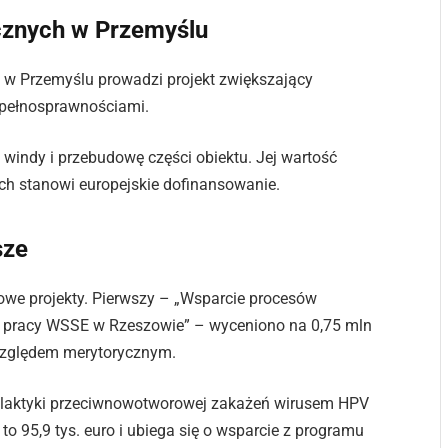
icznych w Przemyślu
 w Przemyślu prowadzi projekt zwiększający
epełnosprawnościami.
windy i przebudowę części obiektu. Jej wartość
ych stanowi europejskie dofinansowanie.
sze
we projekty. Pierwszy – „Wsparcie procesów
a pracy WSSE w Rzeszowie” – wyceniono na 0,75 mln
 względem merytorycznym.
ofilaktyki przeciwnowotworowej zakażeń wirusem HPV
o 95,9 tys. euro i ubiega się o wsparcie z programu