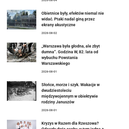
2026-08-04
Obietnice były, efektów niemal nie
widać. Ptaki nadal giną przez
ekrany akustyczne
2026-08-02
„Warszawa była głodna, ale zbyt
dumna”. Godzina W, 82. lata od
wybuchu Powstania
Warszawskiego
2026-08-01
Słońce, morze i szyk. Wakacje w
dwudziestoleciu
międzywojennym w obiektywie
rodziny Januszów
2026-08-01
Kryzys w Razem dla Rzeszowa?
Odeszły dwie osoby, w tym jedna z