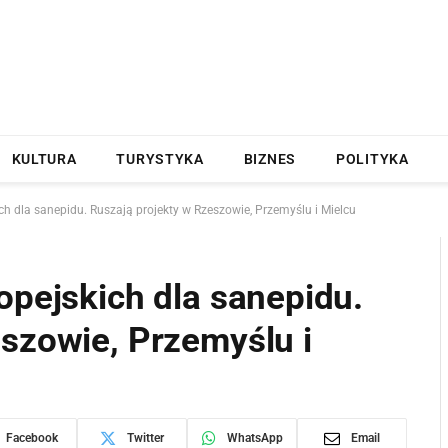
KULTURA
TURYSTYKA
BIZNES
POLITYKA
ch dla sanepidu. Ruszają projekty w Rzeszowie, Przemyślu i Mielcu
opejskich dla sanepidu.
eszowie, Przemyślu i
Facebook
Twitter
WhatsApp
Email