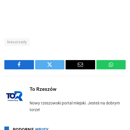
bieszczady
Facebook
Twitter
Email
WhatsA
To Rzeszów
Nowy rzeszowski portal miejski. Jesteś na dobrym
torze!
PODOBNE
WPISY