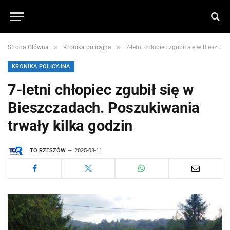
»
»
Strona Główna
Kronika policyjna
7-letni chłopiec zgubił się w Bieszczadach. Poszukiwania trwały kilka godzin
KRONIKA POLICYJNA
7-letni chłopiec zgubił się w
Bieszczadach. Poszukiwania
trwały kilka godzin
TO RZESZÓW
2025-08-11