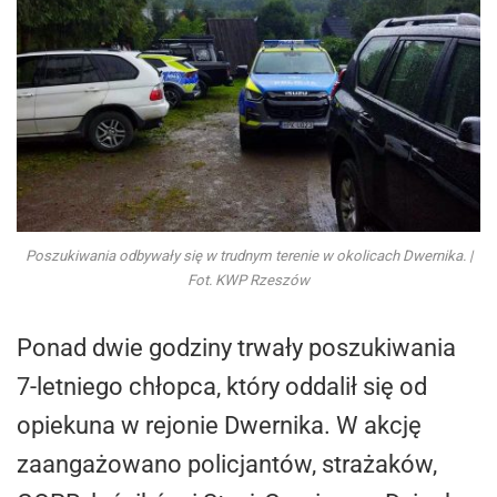
Poszukiwania odbywały się w trudnym terenie w okolicach Dwernika. |
Fot. KWP Rzeszów
Ponad dwie godziny trwały poszukiwania
7-letniego chłopca, który oddalił się od
opiekuna w rejonie Dwernika. W akcję
zaangażowano policjantów, strażaków,