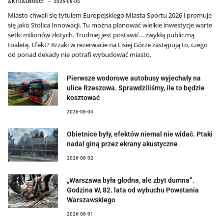
AKTUALNOŚCI
2026-08-05
Miasto chwali się tytułem Europejskiego Miasta Sportu 2026 i promuje
się jako Stolica Innowacji. Tu można planować wielkie inwestycje warte
setki milionów złotych. Trudniej jest postawić… zwykłą publiczną
toaletę. Efekt? Krzaki w rezerwacie na Lisiej Górze zastępują to, czego
od ponad dekady nie potrafi wybudować miasto.
Pierwsze wodorowe autobusy wyjechały na
ulice Rzeszowa. Sprawdziliśmy, ile to będzie
kosztować
2026-08-04
Obietnice były, efektów niemal nie widać. Ptaki
nadal giną przez ekrany akustyczne
2026-08-02
„Warszawa była głodna, ale zbyt dumna”.
Godzina W, 82. lata od wybuchu Powstania
Warszawskiego
2026-08-01