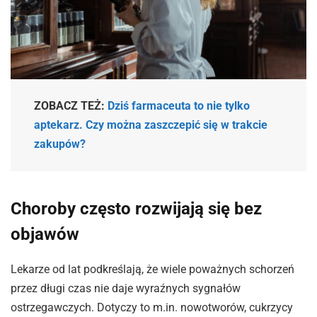
ZOBACZ TEŻ:
Dziś farmaceuta to nie tylko
aptekarz. Czy można zaszczepić się w trakcie
zakupów?
Choroby często rozwijają się bez
objawów
Lekarze od lat podkreślają, że wiele poważnych schorzeń
przez długi czas nie daje wyraźnych sygnałów
ostrzegawczych. Dotyczy to m.in. nowotworów, cukrzycy