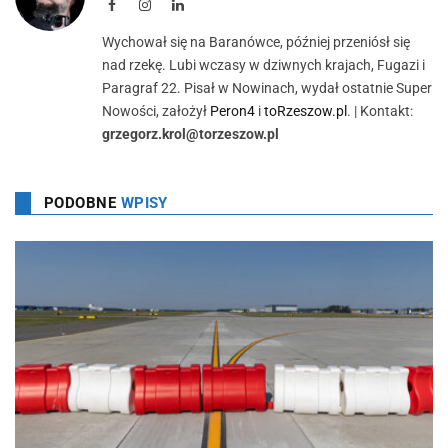
Facebook
Instagram
LinkedIn
Wychował się na Baranówce, później przeniósł się
nad rzekę. Lubi wczasy w dziwnych krajach, Fugazi i
Paragraf 22. Pisał w Nowinach, wydał ostatnie Super
Nowości, założył
Peron4
i
toRzeszow.pl
. | Kontakt:
grzegorz.krol@torzeszow.pl
PODOBNE
WPISY