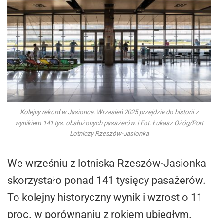
Kolejny rekord w Jasionce. Wrzesień 2025 przejdzie do historii z
wynikiem 141 tys. obsłużonych pasażerów. | Fot. Łukasz Ożóg/Port
Lotniczy Rzeszów-Jasionka
We wrześniu z lotniska Rzeszów-Jasionka
skorzystało ponad 141 tysięcy pasażerów.
To kolejny historyczny wynik i wzrost o 11
proc. w porównaniu z rokiem ubiegłym.