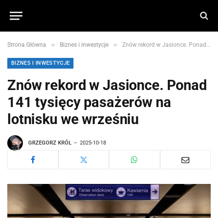
»
»
Strona Główna
Biznes i inwestycje
Znów rekord w Jasionce. Ponad 141 tysięcy pasażerów na lotnisku we wrześniu
BIZNES I INWESTYCJE
Znów rekord w Jasionce. Ponad
141 tysięcy pasażerów na
lotnisku we wrześniu
GRZEGORZ KRÓL
2025-10-18