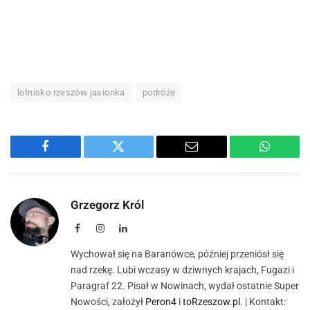
lotnisko rzeszów jasionka
podróże
Facebook
Twitter
Email
WhatsA
Grzegorz Król
Facebook
Instagram
LinkedIn
Wychował się na Baranówce, później przeniósł się
nad rzekę. Lubi wczasy w dziwnych krajach, Fugazi i
Paragraf 22. Pisał w Nowinach, wydał ostatnie Super
Nowości, założył
Peron4
i
toRzeszow.pl
. | Kontakt: