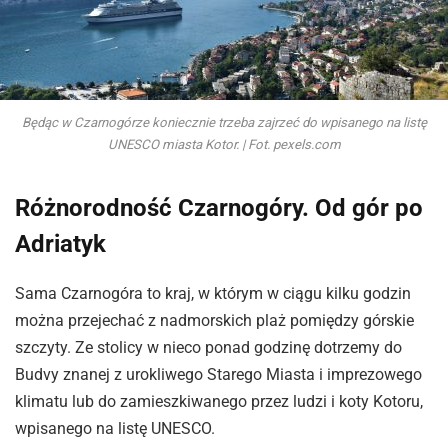
Będąc w Czarnogórze koniecznie trzeba zajrzeć do wpisanego na listę
UNESCO miasta Kotor. | Fot. pexels.com
Różnorodność Czarnogóry. Od gór po
Adriatyk
Sama Czarnogóra to kraj, w którym w ciągu kilku godzin
można przejechać z nadmorskich plaż pomiędzy górskie
szczyty. Ze stolicy w nieco ponad godzinę dotrzemy do
Budvy znanej z urokliwego Starego Miasta i imprezowego
klimatu lub do zamieszkiwanego przez ludzi i koty Kotoru,
wpisanego na listę UNESCO.