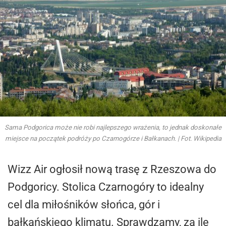
Sama Podgorica może nie robi najlepszego wrażenia, to jednak doskonałe
miejsce na początek podróży po Czarnogórze i Bałkanach. | Fot. Wikipedia
Wizz Air ogłosił nową trasę z Rzeszowa do
Podgoricy. Stolica Czarnogóry to idealny
cel dla miłośników słońca, gór i
bałkańskiego klimatu. Sprawdzamy, za ile