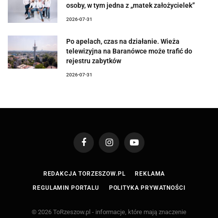
osoby, w tym jedna z „matek założycielek”
2026-07-31
Po apelach, czas na działanie. Wieża
telewizyjna na Baranówce może trafić do
rejestru zabytków
2026-07-31
Facebook
Instagram
YouTube
REDAKCJA TORZESZOW.PL
REKLAMA
REGULAMIN PORTALU
POLITYKA PRYWATNOŚCI
© 2026 ToRzeszow.pl - informacje, które mają znaczenie