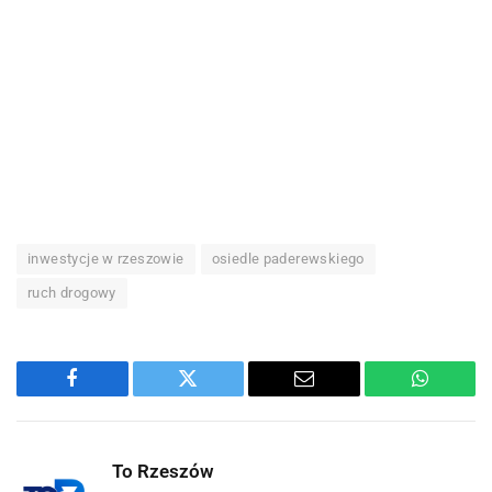
inwestycje w rzeszowie
osiedle paderewskiego
ruch drogowy
Facebook
Twitter
Email
WhatsA
To Rzeszów