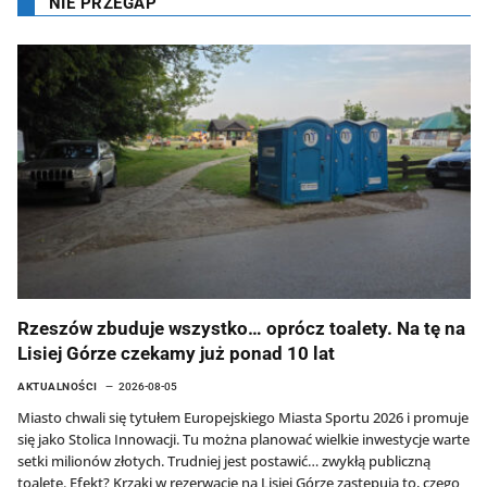
NIE PRZEGAP
Rzeszów zbuduje wszystko… oprócz toalety. Na tę na
Lisiej Górze czekamy już ponad 10 lat
AKTUALNOŚCI
2026-08-05
Miasto chwali się tytułem Europejskiego Miasta Sportu 2026 i promuje
się jako Stolica Innowacji. Tu można planować wielkie inwestycje warte
setki milionów złotych. Trudniej jest postawić… zwykłą publiczną
toaletę. Efekt? Krzaki w rezerwacie na Lisiej Górze zastępują to, czego