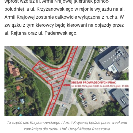
wprost wzdłuż al. Armii Krajowej (kierunek północ-
południe), a ul. Krzyżanowskiego w rejonie wyjazdu na al.
Armii Krajowej zostanie całkowicie wyłączona z ruchu. W
związku z tym kierowcy będą kierowani na objazdy przez
al. Rejtana oraz ul. Paderewskiego.
Ta część ulic Krzyżanowskiego i Armii Krajowej będzie przez weekend
zamknięta dla ruchu. | Inf. Urząd Miasta Rzeszowa