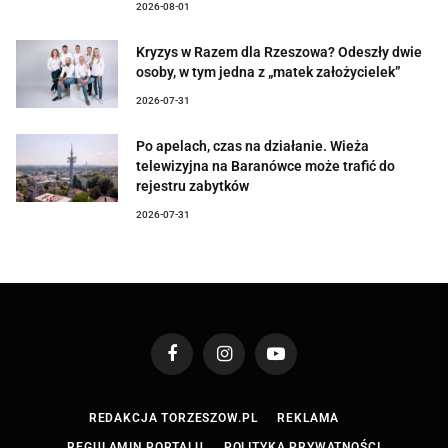
2026-08-01
Kryzys w Razem dla Rzeszowa? Odeszły dwie
osoby, w tym jedna z „matek założycielek”
2026-07-31
Po apelach, czas na działanie. Wieża
telewizyjna na Baranówce może trafić do
rejestru zabytków
2026-07-31
Facebook
Instagram
YouTube
REDAKCJA TORZESZOW.PL
REKLAMA
REGULAMIN PORTALU
POLITYKA PRYWATNOŚCI