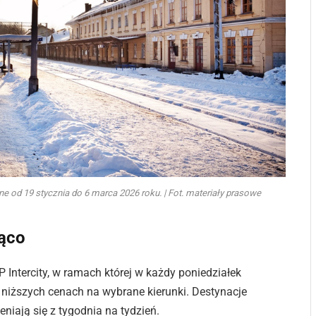
 od 19 stycznia do 6 marca 2026 roku. | Fot. materiały prasowe
żąco
 Intercity, w ramach której w każdy poniedziałek
 niższych cenach na wybrane kierunki. Destynacje
niają się z tygodnia na tydzień.