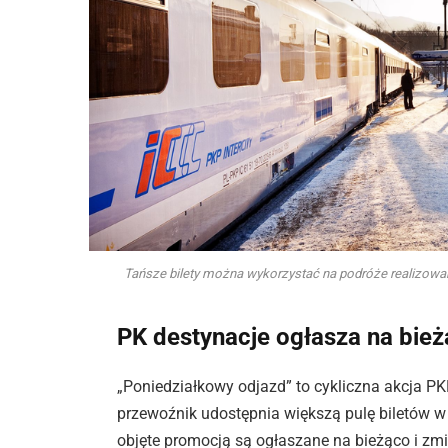
Tańsze bilety można wykorzystać na podróże realizowane
PK destynacje ogłasza na bie
„Poniedziałkowy odjazd” to cykliczna akcja PKP
przewoźnik udostępnia większą pulę biletów w
objęte promocją są ogłaszane na bieżąco i zmie