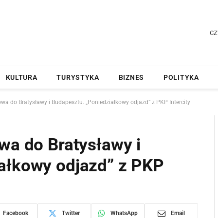
CZ
KULTURA
TURYSTYKA
BIZNES
POLITYKA
owa do Bratysławy i Budapesztu. „Poniedziałkowy odjazd” z PKP Intercity
wa do Bratysławy i
ałkowy odjazd” z PKP
Facebook
Twitter
WhatsApp
Email