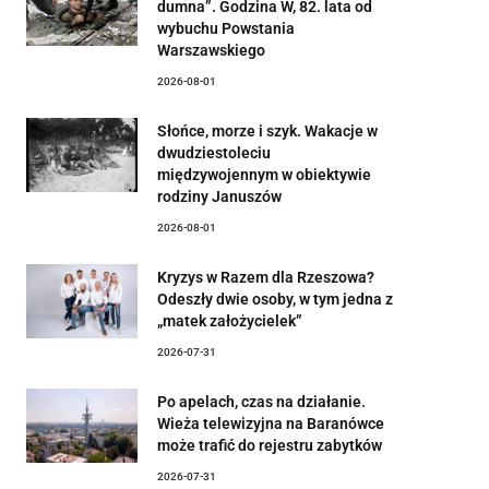
dumna”. Godzina W, 82. lata od
wybuchu Powstania
Warszawskiego
2026-08-01
Słońce, morze i szyk. Wakacje w
dwudziestoleciu
międzywojennym w obiektywie
rodziny Januszów
2026-08-01
Kryzys w Razem dla Rzeszowa?
Odeszły dwie osoby, w tym jedna z
„matek założycielek”
2026-07-31
Po apelach, czas na działanie.
Wieża telewizyjna na Baranówce
może trafić do rejestru zabytków
2026-07-31