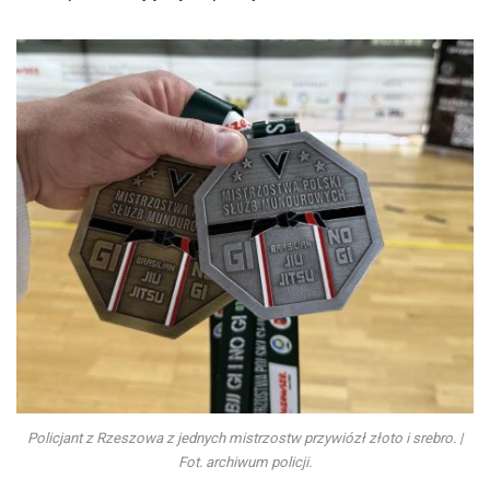
Policjant z Rzeszowa z jednych mistrzostw przywiózł złoto i srebro. |
Fot. archiwum policji.