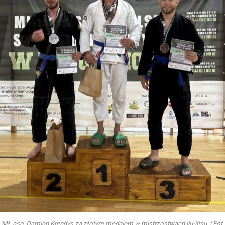
Mł. asp. Damian Krendys za złotym medalem w mistrzostwach jiu-jitsu. | Fot.