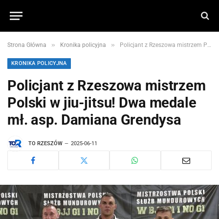
»
»
Strona Główna
Kronika policyjna
Policjant z Rzeszowa mistrzem Polski w jiu-jitsu! Dwa medale mł. asp. Damiana Grendysa
KRONIKA POLICYJNA
Policjant z Rzeszowa mistrzem
Polski w jiu-jitsu! Dwa medale
mł. asp. Damiana Grendysa
TO RZESZÓW
2025-06-11