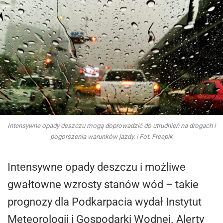
Intensywne opady deszczu mogą doprowadzić do utrudnień na drogach i
pogorszenia warunków jazdy. | Fot. Freepik
Intensywne opady deszczu i możliwe
gwałtowne wzrosty stanów wód – takie
prognozy dla Podkarpacia wydał Instytut
Meteorologii i Gospodarki Wodnej. Alerty