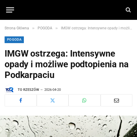
»
»
Strona Główna
POGODA
IMGW ostrzega: Intensywne opady i możliwe podtopienia na Podkarpaciu
POGODA
IMGW ostrzega: Intensywne
opady i możliwe podtopienia na
Podkarpaciu
TO RZESZÓW
2026-04-20