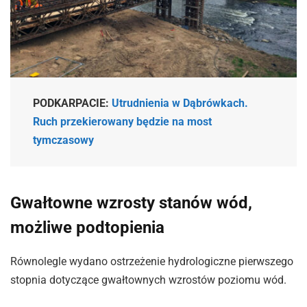
PODKARPACIE:
Utrudnienia w Dąbrówkach.
Ruch przekierowany będzie na most
tymczasowy
Gwałtowne wzrosty stanów wód,
możliwe podtopienia
Równolegle wydano ostrzeżenie hydrologiczne pierwszego
stopnia dotyczące gwałtownych wzrostów poziomu wód.