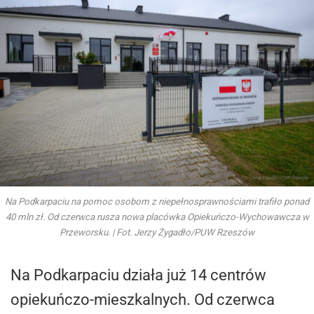
Na Podkarpaciu na pomoc osobom z niepełnosprawnościami trafiło ponad
40 mln zł. Od czerwca rusza nowa placówka Opiekuńczo-Wychowawcza w
Przeworsku. | Fot. Jerzy Żygadło/PUW Rzeszów
Na Podkarpaciu działa już 14 centrów
opiekuńczo-mieszkalnych. Od czerwca