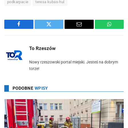
podkarpacie
teresa kubas-hul
Facebook
Twitter
Email
WhatsA
To Rzeszów
Nowy rzeszowski portal miejski. Jesteś na dobrym
torze!
PODOBNE
WPISY