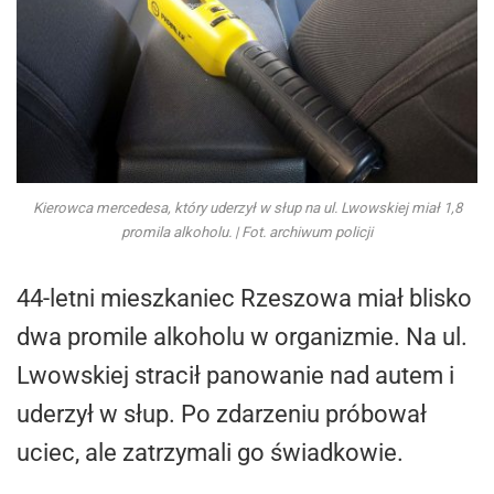
Kierowca mercedesa, który uderzył w słup na ul. Lwowskiej miał 1,8
promila alkoholu. | Fot. archiwum policji
44-letni mieszkaniec Rzeszowa miał blisko
dwa promile alkoholu w organizmie. Na ul.
Lwowskiej stracił panowanie nad autem i
uderzył w słup. Po zdarzeniu próbował
uciec, ale zatrzymali go świadkowie.