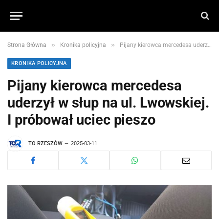
»
»
Strona Główna
Kronika policyjna
Pijany kierowca mercedesa uderzył w słup na ul. Lwowskiej. I próbował uciec pieszo
KRONIKA POLICYJNA
Pijany kierowca mercedesa
uderzył w słup na ul. Lwowskiej.
I próbował uciec pieszo
TO RZESZÓW
2025-03-11