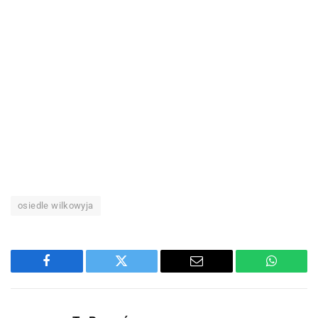
osiedle wilkowyja
Facebook
Twitter
Email
WhatsA