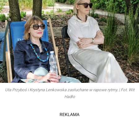
Uta Przyboś i Krystyna Lenkowska zasłuchane w rapowe rytmy. | Fot. Wit
Hadło
REKLAMA