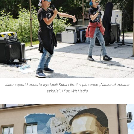
Jako suport koncertu wystąpili Kuba i Emil w piosence „Nasza ukochana
szkoła”. | Fot. Wit Hadło