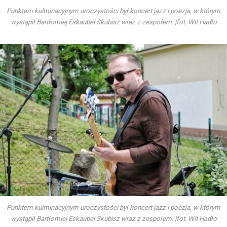
Punktem kulminacyjnym uroczystości był koncert jazz i poezja, w którym
wystąpił Bartłomiej Eskaubei Skubisz wraz z zespołem. |fot. Wit Hadło
Punktem kulminacyjnym uroczystości był koncert jazz i poezja, w którym
wystąpił Bartłomiej Eskaubei Skubisz wraz z zespołem. |fot. Wit Hadło