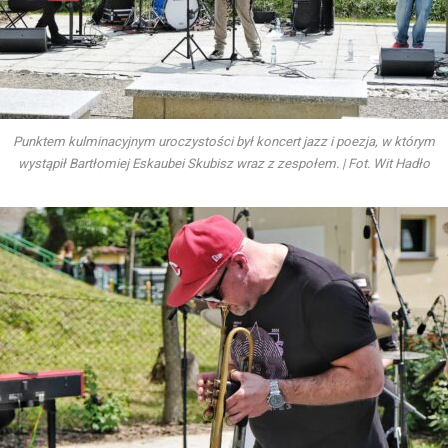
Punktem kulminacyjnym uroczystości był koncert jazz i poezja, w którym
wystąpił Bartłomiej Eskaubei Skubisz wraz z zespołem. | Fot. Wit Hadło