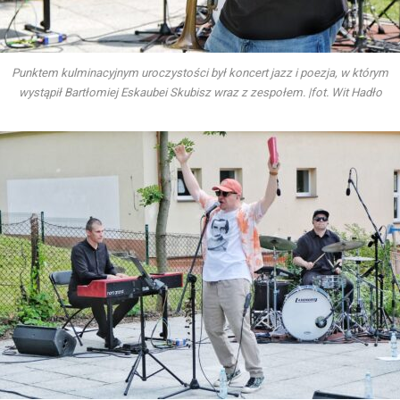
Punktem kulminacyjnym uroczystości był koncert jazz i poezja, w którym
wystąpił Bartłomiej Eskaubei Skubisz wraz z zespołem. |fot. Wit Hadło