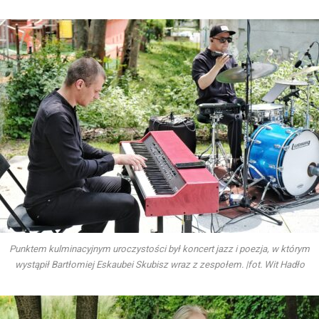
Punktem kulminacyjnym uroczystości był koncert jazz i poezja, w którym
wystąpił Bartłomiej Eskaubei Skubisz wraz z zespołem. |fot. Wit Hadło