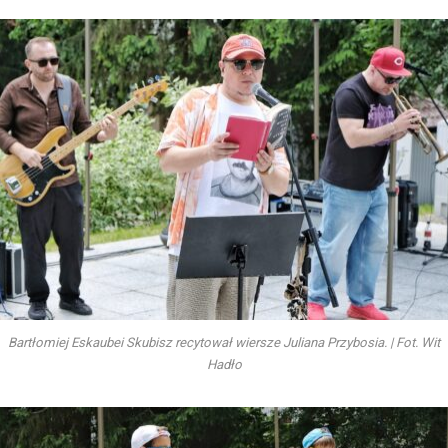
Bartłomiej Eskaubei Skubisz recytował wiersze Juliana Przybosia. | Fot. Wit
Hadło