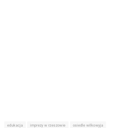
edukacja
imprezy w rzeszowie
osiedle wilkowyja