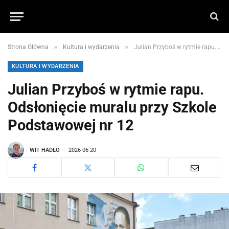
»
»
Strona Główna
Kultura i wydarzenia
Julian Przyboś w rytmie rapu. Odsłonięcie muralu przy Szkole Podstawowej nr 12
KULTURA I WYDARZENIA
Julian Przyboś w rytmie rapu.
Odsłonięcie muralu przy Szkole
Podstawowej nr 12
WIT HADŁO
2026-06-20