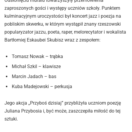
Odsłonięciu muralu towarzyszyły przemówienia
zaproszonych gości i występy uczniów szkoły. Punktem
kulminacyjnym uroczystości był koncert jazz i poezja na
pobliskim skwerku, w którym wystąpił znany rzeszowski
popularyzator jazzu, poeta, raper, melorecytator i wokalista
Bartłomiej Eskaubei Skubisz wraz z zespołem:
Tomasz Nowak – trąbka
Michał Szkil – klawisze
Marcin Jadach – bas
Kuba Madejowski – perkusja
Jego akcja „Przyboś dzisiaj” przybliżyła uczniom poezję
Juliana Przybosia i, być może, zaszczepiła miłość do tej
sztuki.