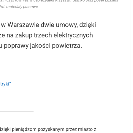
niczyli również wiceprezydent Krzysztof Stańko oraz poseł Elżbieta
Fot. materiały prasowe
ł w Warszawie dwie umowy, dzięki
e na zakup trzech elektrycznych
u poprawy jakości powietrza.
tryki”
 dzięki pieniądzom pozyskanym przez miasto z