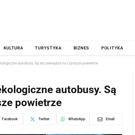
KULTURA
TURYSTYKA
BIZNES
POLITYKA
kologiczne autobusy. Są też pieniądze na czystsze powietrze
ekologiczne autobusy. Są
sze powietrze
Facebook
Twitter
WhatsApp
Email