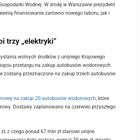
ospodarki Wodnej. W środę w Warszawie prezydent
pewnią finansowanie zarówno nowego taboru, jak i
i trzy „elektryki”
ystania wolnych środków z unijnego Krajowego
gnięciu przetargu na zakup autobusów wodorowych.
óre zostaną przeznaczone na zakup trzech autobusów
umowę na zakup 20 autobusów wodorowych
, które
orowy. Dostawy zaplanowano na czerwiec przyszłego
zł, z czego ponad 67 mln zł stanowi unijne
nansowania była wyższa, niemal 70 mln zł, miasto