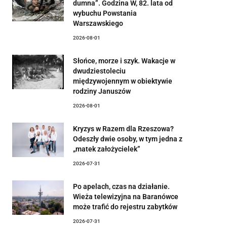
dumna”. Godzina W, 82. lata od
wybuchu Powstania
Warszawskiego
2026-08-01
Słońce, morze i szyk. Wakacje w
dwudziestoleciu
międzywojennym w obiektywie
rodziny Januszów
2026-08-01
Kryzys w Razem dla Rzeszowa?
Odeszły dwie osoby, w tym jedna z
„matek założycielek”
2026-07-31
Po apelach, czas na działanie.
Wieża telewizyjna na Baranówce
może trafić do rejestru zabytków
2026-07-31