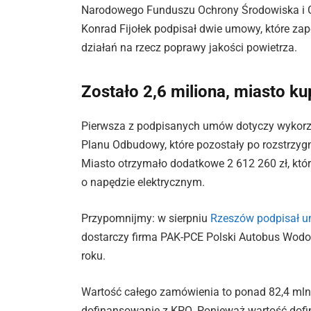
Narodowego Funduszu Ochrony Środowiska i G
Konrad Fijołek podpisał dwie umowy, które za
działań na rzecz poprawy jakości powietrza.
Zostało 2,6 miliona, miasto kup
Pierwsza z podpisanych umów dotyczy wykorz
Planu Odbudowy, które pozostały po rozstrzy
Miasto otrzymało dodatkowe 2 612 260 zł, kt
o napędzie elektrycznym.
Przypomnijmy: w sierpniu
Rzeszów podpisał 
dostarczy firma PAK-PCE Polski Autobus Wod
roku.
Wartość całego zamówienia to ponad 82,4 mln 
dofinansowanie z KPO. Ponieważ wartość dofi