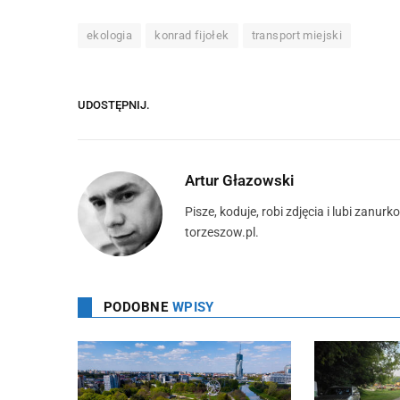
ekologia
konrad fijołek
transport miejski
UDOSTĘPNIJ.
Artur Głazowski
Pisze, koduje, robi zdjęcia i lubi zan
torzeszow.pl.
PODOBNE
WPISY