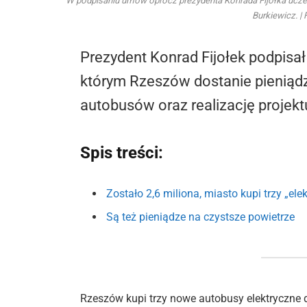
W podpisaniu umów oprócz prezydenta Konrada Fijołka uczest
Burkiewicz. | 
Prezydent Konrad Fijołek podpisa
którym Rzeszów dostanie pieniądz
autobusów oraz realizację projekt
Spis treści:
Zostało 2,6 miliona, miasto kupi trzy „elek
Są też pieniądze na czystsze powietrze
Rzeszów kupi trzy nowe autobusy elektryczne