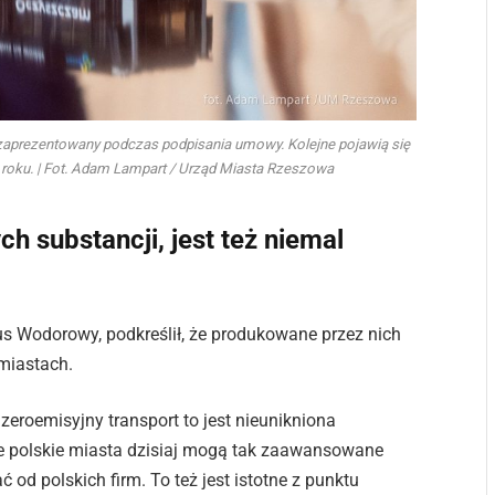
 zaprezentowany podczas podpisania umowy. Kolejne pojawią się
 roku. | Fot. Adam Lampart / Urząd Miasta Rzeszowa
h substancji, jest też niemal
us Wodorowy, podkreślił, że produkowane przez nich
 miastach.
 zeroemisyjny transport to jest nieunikniona
, że polskie miasta dzisiaj mogą tak zaawansowane
od polskich firm. To też jest istotne z punktu