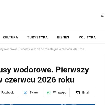
CZ
KULTURA
TURYSTYKA
BIZNES
POLITYKA
sy wodorowe. Pierwszy wjedzie do miasta już w czerwcu 2026 roku
usy wodorowe. Pierwszy
 w czerwcu 2026 roku
Facebook
Twitter
WhatsApp
Email