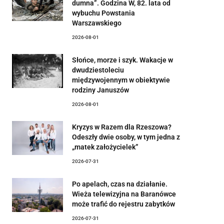
dumna”. Godzina W, 82. lata od
wybuchu Powstania
Warszawskiego
2026-08-01
Słońce, morze i szyk. Wakacje w
dwudziestoleciu
międzywojennym w obiektywie
rodziny Januszów
2026-08-01
Kryzys w Razem dla Rzeszowa?
Odeszły dwie osoby, w tym jedna z
„matek założycielek”
2026-07-31
Po apelach, czas na działanie.
Wieża telewizyjna na Baranówce
może trafić do rejestru zabytków
2026-07-31