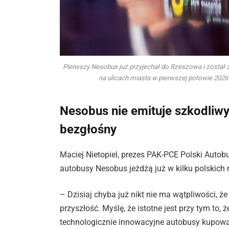
Pierwszy Nesobus już przyjechał do Rzeszowa i został
na ulicach miasta w pierwszej połowie 2026
Nesobus nie emituje szkodliwyc
bezgłośny
Maciej Nietopiel, prezes PAK-PCE Polski Autob
autobusy Nesobus jeżdżą już w kilku polskich
– Dzisiaj chyba już nikt nie ma wątpliwości, że
przyszłość. Myślę, że istotne jest przy tym to
technologicznie innowacyjne autobusy kupować 