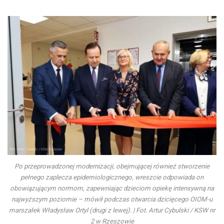
Po przeprowadzonej modernizacji, obejmującej również stworzenie
pełnego zaplecza epidemiologicznego, wreszcie odpowiada on
obowiązującym normom, zapewniając dzieciom opiekę intensywną na
najwyższym poziomie – mówił podczas otwarcia dzicięcego OIOM-u
marszałek Władysław Ortyl (drugi z lewej). | Fot. Artur Cybulski / KSW nr
2 w Rzeszowie