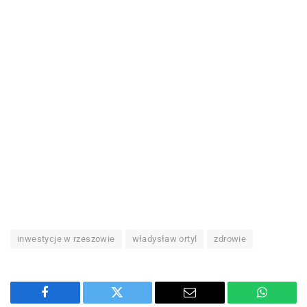
inwestycje w rzeszowie
władysław ortyl
zdrowie
Facebook
Twitter
Email
WhatsA