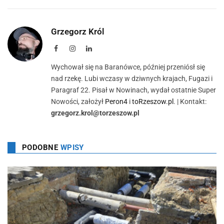
Grzegorz Król
Facebook
Instagram
LinkedIn
Wychował się na Baranówce, później przeniósł się
nad rzekę. Lubi wczasy w dziwnych krajach, Fugazi i
Paragraf 22. Pisał w Nowinach, wydał ostatnie Super
Nowości, założył
Peron4
i
toRzeszow.pl
. | Kontakt:
grzegorz.krol@torzeszow.pl
PODOBNE
WPISY