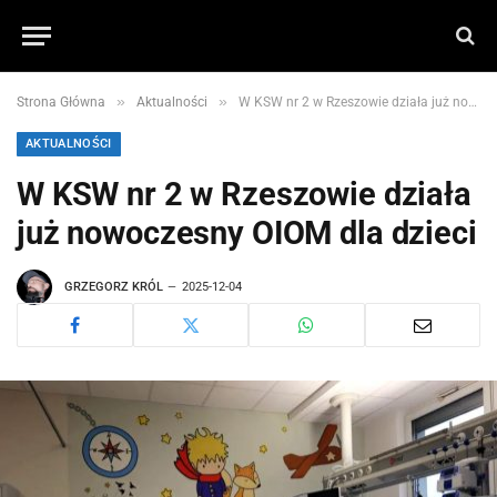
»
»
Strona Główna
Aktualności
W KSW nr 2 w Rzeszowie działa już nowoczesny OIOM dla dzieci
AKTUALNOŚCI
W KSW nr 2 w Rzeszowie działa
już nowoczesny OIOM dla dzieci
GRZEGORZ KRÓL
2025-12-04