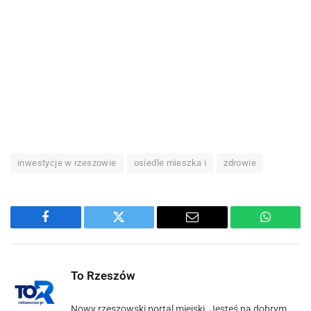
inwestycje w rzeszowie
osiedle mieszka i
zdrowie
Facebook
Twitter
Email
WhatsA
To Rzeszów
Nowy rzeszowski portal miejski. Jesteś na dobrym