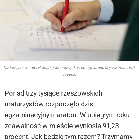
Maturzyści w całej Polsce podchodzą dziś do egzaminu dojrzałości. | Fot.
Freepik
Ponad trzy tysiące rzeszowskich
maturzystów rozpoczęło dziś
egzaminacyjny maraton. W ubiegłym roku
zdawalność w mieście wyniosła 91,23
procent. Jak będzie tym razem? Trzymamy