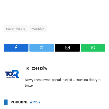
staromieście
wypadek
Facebook
Twitter
Email
WhatsA
To Rzeszów
Nowy rzeszowski portal miejski. Jesteś na dobrym
torze!
PODOBNE
WPISY