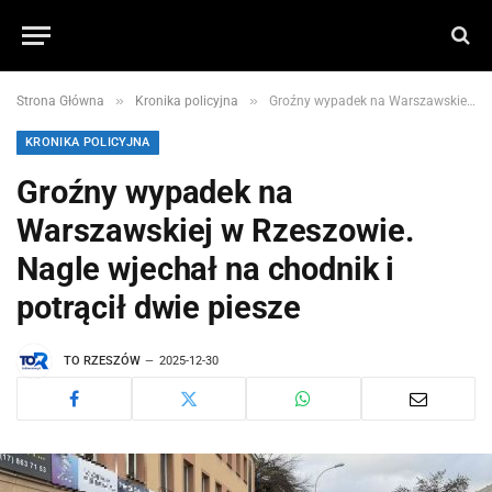
»
»
Strona Główna
Kronika policyjna
Groźny wypadek na Warszawskiej w Rzeszowie. Nagle wjechał na chodnik i potrącił dwie piesze
KRONIKA POLICYJNA
Groźny wypadek na
Warszawskiej w Rzeszowie.
Nagle wjechał na chodnik i
potrącił dwie piesze
TO RZESZÓW
2025-12-30