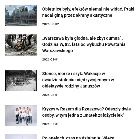
Obietnice były, efektów niemal nie widać. Ptaki
nadal giną przez ekrany akustyczne
2026-08-02
„Warszawa była głodna, ale zbyt dumna”.
Godzina W, 82. lata od wybuchu Powstania
Warszawskiego
2026-08-01
Słońce, morze i szyk. Wakacje w
dwudziestoleciu międzywojennym w
obiektywie rodziny Januszów
2026-08-01
Kryzys w Razem dla Rzeszowa? Odeszły dwie
osoby, w tym jedna z „matek założycielek”
2026-07-31
Po apelach, czas na działanie. Wieża