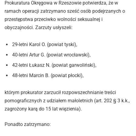
Prokuratura Okręgowa w Rzeszowie potwierdza, że w
ramach operacji zatrzymano sześć osób podejrzanych o
przestępstwa przeciwko wolności seksualnej i
obyczajności. Zarzuty usłyszeli:
29-letni Karol O. (powiat tyski),
40-letni Artur G. (powiat wrocławski),
42-letni Łukasz N. (powiat garwoliński),
48-letni Marcin B. (powiat płocki),
którym prokurator zarzucił rozpowszechnianie treści
pornograficznych z udziałem małoletnich (art. 202 § 3 k.k.,
zagrożony karą do 15 lat więzienia).
Ponadto zatrzymano: