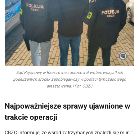
Sąd Rejonowy w Rzeszowie zastosował wobec wszystkich
podejrzanych środek zapobiegawczy w postaci tymczasowego
aresztowania. | Fot. CBZC
Najpoważniejsze sprawy ujawnione w
trakcie operacji
CBZC informuje, że wśród zatrzymanych znaleźli się m.in.: