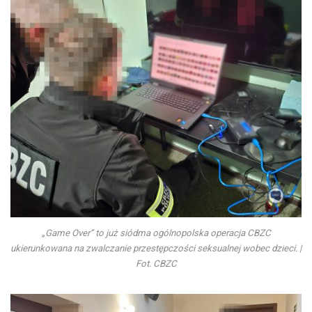
„Game Over” to już siódma ogólnopolska operacja CBZC
ukierunkowana na zwalczanie przestępczości seksualnej wobec dzieci. |
Fot. CBZC