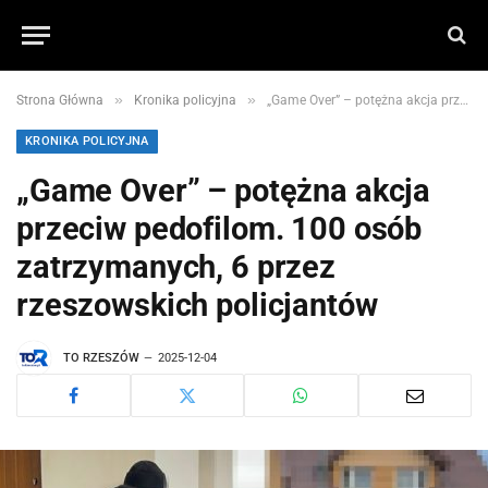
»
»
Strona Główna
Kronika policyjna
„Game Over” – potężna akcja przeciw pedofilom. 100 osób zatrzymanych, 6 przez rzeszowskich policjantów
KRONIKA POLICYJNA
„Game Over” – potężna akcja
przeciw pedofilom. 100 osób
zatrzymanych, 6 przez
rzeszowskich policjantów
TO RZESZÓW
2025-12-04