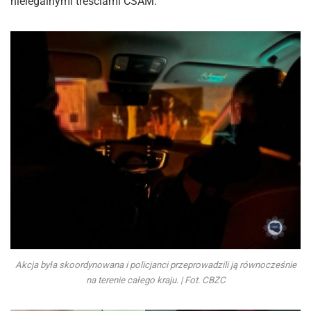
nielegalnymi treściami CSAM.
Akcja była skoordynowana i policjanci przeprowadzili ją równocześnie
na terenie całego kraju. | Fot. CBZC