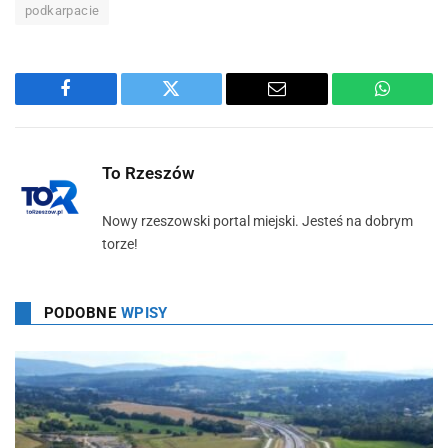
podkarpacie
Facebook
Twitter
Email
WhatsA
To Rzeszów
Nowy rzeszowski portal miejski. Jesteś na dobrym
torze!
PODOBNE
WPISY