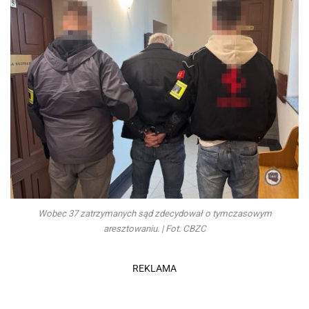
Wobec 37 zatrzymanych sąd zdecydował o tymczasowym
aresztowaniu. | Fot. CBZC
REKLAMA