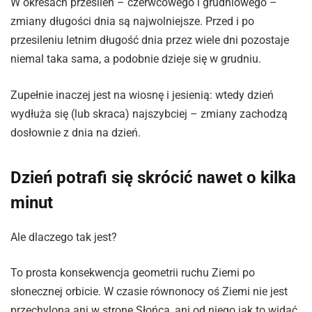
W okresach przesileń – czerwcowego i grudniowego –
zmiany długości dnia są najwolniejsze. Przed i po
przesileniu letnim długość dnia przez wiele dni pozostaje
niemal taka sama, a podobnie dzieje się w grudniu.
Zupełnie inaczej jest na wiosnę i jesienią: wtedy dzień
wydłuża się (lub skraca) najszybciej – zmiany zachodzą
dosłownie z dnia na dzień.
Dzień potrafi się skrócić nawet o kilka
minut
Ale dlaczego tak jest?
To prosta konsekwencja geometrii ruchu Ziemi po
słonecznej orbicie. W czasie równonocy oś Ziemi nie jest
przechylona ani w stronę Słońca, ani od niego jak to widać