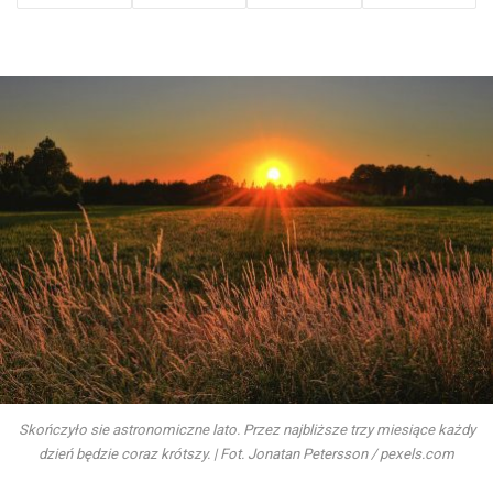
Skończyło sie astronomiczne lato. Przez najbliższe trzy miesiące każdy
dzień będzie coraz krótszy. | Fot. Jonatan Petersson / pexels.com