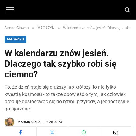
»
»
Strona Główna
MAGAZYN
W kalendarzu znów jesień. Dlaczego tak szybko robi się ciemno?
MAGAZYN
W kalendarzu znów jesień.
Dlaczego tak szybko robi się
ciemno?
To, że dzień staje się dłuższy lub krótszy, to nie tylko
kwestia kosmosu - to także opowieść o tym, jak człowiek
próbuje dostosować się do rytmu przyrody, a jednocześnie
go ujarzmić.
MARCIN CIŹLA
2025-09-23