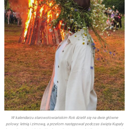
W kalendarzu starowsłowiańskim Rok dzielił się na dwie główne
połowy: letnią i zimową, a przełom następował podczas święta Kupały