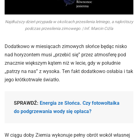
Najdłuższy dzień przypada w okolicach przesilenia letniego, a najkrótszy
podczas przesilenia zimowego. | Inf. Marcin Ciźla
Dodatkowo w miesiącach zimowych słońce będąc nisko
nad horyzontem musi „przebić się” przez atmosferę pod
znacznie większym kątem niż w lecie, gdy w południe
„patrzy na nas” z wysoka. Ten fakt dodatkowo osłabia i tak
jego krótkotrwałe światło.
SPRAWDŹ:
Energia ze Słońca. Czy fotowoltaika
do podgrzewania wody się opłaca?
W ciągu doby Ziemia wykonuje pełny obrót wokół własnej