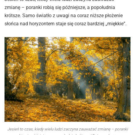
zmianę – poranki robią się późniejsze, a popołudnia
krótsze. Samo światło z uwagi na coraz niższe płożenie
słońca nad horyzontem staje się coraz bardziej „miękkie”.
Jesień to czas, kiedy wielu ludzi zaczyna zauważać zmianę – poranki