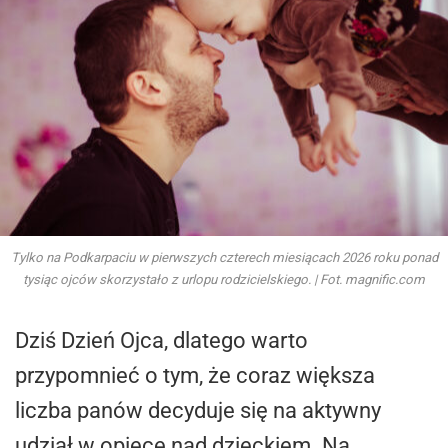
Tylko na Podkarpaciu w pierwszych czterech miesiącach 2026 roku ponad
tysiąc ojców skorzystało z urlopu rodzicielskiego. | Fot. magnific.com
Dziś Dzień Ojca, dlatego warto
przypomnieć o tym, że coraz większa
liczba panów decyduje się na aktywny
udział w opiece nad dzieckiem. Na