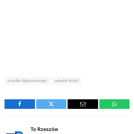
osiedle dąbrowskiego
osiedle kotuli
Facebook
Twitter
Email
WhatsA
To Rzeszów