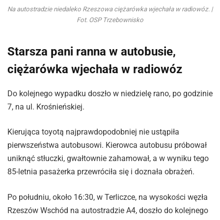
Na autostradzie niedaleko Rzeszowa ciężarówka wjechała w radiowóz. |
Fot. OSP Trzebownisko
Starsza pani ranna w autobusie,
ciężarówka wjechała w radiowóz
Do kolejnego wypadku doszło w niedzielę rano, po godzinie
7, na ul. Krośnieńskiej.
Kierująca toyotą najprawdopodobniej nie ustąpiła
pierwszeństwa autobusowi. Kierowca autobusu próbował
uniknąć stłuczki, gwałtownie zahamował, a w wyniku tego
85-letnia pasażerka przewróciła się i doznała obrażeń.
Po południu, około 16:30, w Terliczce, na wysokości węzła
Rzeszów Wschód na autostradzie A4, doszło do kolejnego