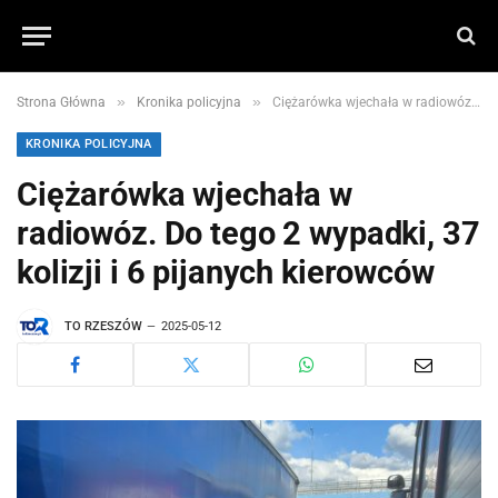
»
»
Strona Główna
Kronika policyjna
Ciężarówka wjechała w radiowóz. Do tego 2 wypadki, 37 kolizji i 6 pijanych kierowców
KRONIKA POLICYJNA
Ciężarówka wjechała w
radiowóz. Do tego 2 wypadki, 37
kolizji i 6 pijanych kierowców
TO RZESZÓW
2025-05-12