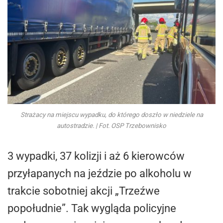
Strażacy na miejscu wypadku, do którego doszło w niedziele na
autostradzie. | Fot. OSP Trzebownisko
3 wypadki, 37 kolizji i aż 6 kierowców
przyłapanych na jeździe po alkoholu w
trakcie sobotniej akcji „Trzeźwe
popołudnie”. Tak wygląda policyjne