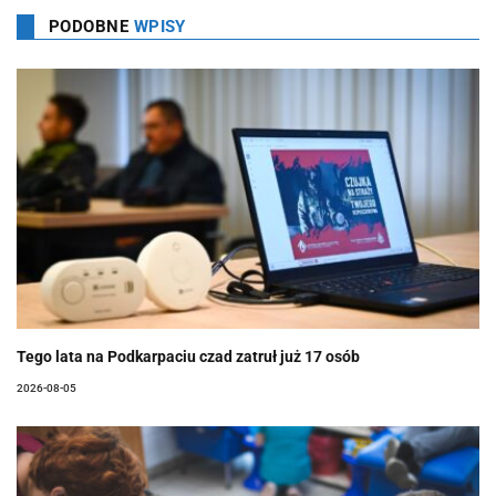
PODOBNE
WPISY
Tego lata na Podkarpaciu czad zatruł już 17 osób
2026-08-05