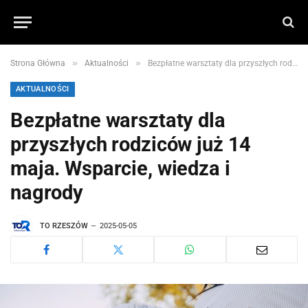
»
»
Strona Główna
Aktualności
Bezpłatne warsztaty dla przyszłych rodziców już 14 maja. Wsparcie, wiedza i nagrody
AKTUALNOŚCI
Bezpłatne warsztaty dla
przyszłych rodziców już 14
maja. Wsparcie, wiedza i
nagrody
TO RZESZÓW
2025-05-05