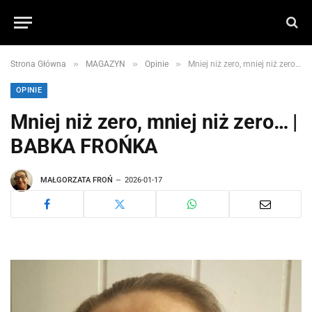
»
»
»
Strona Główna
MAGAZYN
Opinie
Mniej niż zero, mniej niż zero… | BABKA FROŃKA
OPINIE
Mniej niż zero, mniej niż zero… |
BABKA FROŃKA
MAŁGORZATA FROŃ
2026-01-17