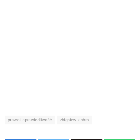
prawo i sprawiedliwość
zbigniew ziobro