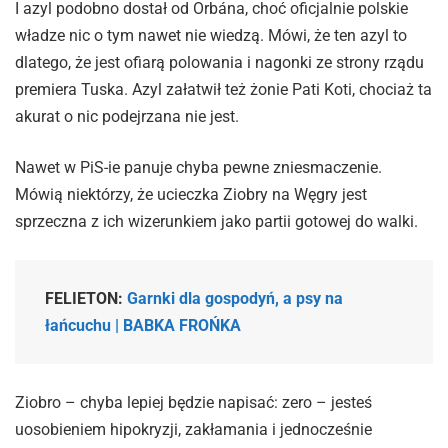
I azyl podobno dostał od Orbána, choć oficjalnie polskie
władze nic o tym nawet nie wiedzą. Mówi, że ten azyl to
dlatego, że jest ofiarą polowania i nagonki ze strony rządu
premiera Tuska. Azyl załatwił też żonie Pati Koti, chociaż ta
akurat o nic podejrzana nie jest.
Nawet w PiS-ie panuje chyba pewne zniesmaczenie.
Mówią niektórzy, że ucieczka Ziobry na Węgry jest
sprzeczna z ich wizerunkiem jako partii gotowej do walki.
FELIETON:
Garnki dla gospodyń, a psy na
łańcuchu | BABKA FROŃKA
Ziobro – chyba lepiej będzie napisać: zero – jesteś
uosobieniem hipokryzji, zakłamania i jednocześnie