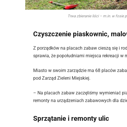
Trwa zbieranie liści – m.in. w fosie
Czyszczenie piaskownic, malo
Z porządków na placach zabaw cieszą się i rod
sprawia, że popołudniami miejsca rekreacji w m
Miasto w swoim zarządzie ma 68 placów zabaw 
pod Zarząd Zieleni Miejskiej.
– Na placach zabaw zaczęliśmy wymieniać pia
remonty na urządzeniach zabawowych dla dzie
Sprzątanie i remonty ulic