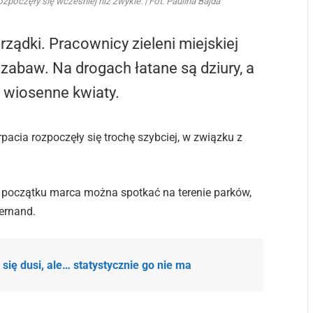
oczęły się wcześniej niż zwykle. | Fot. Paulina Bajda
ządki. Pracownicy zieleni miejskiej
 zabaw. Na drogach łatane są dziury, a
ę wiosenne kwiaty.
acia rozpoczęły się trochę szybciej, w związku z
d początku marca można spotkać na terenie parków,
ernand.
ię dusi, ale… statystycznie go nie ma