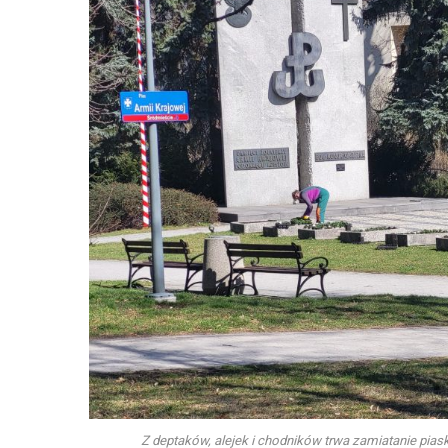
Z deptaków, alejek i chodników trwa zamiatanie piask