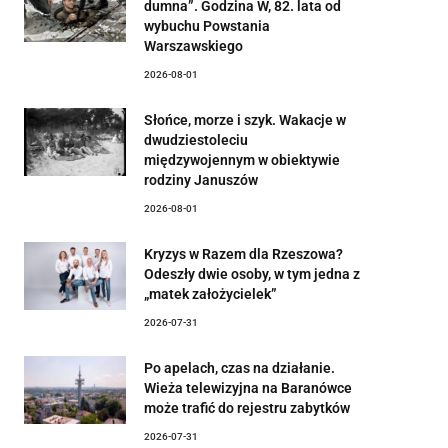
dumna”. Godzina W, 82. lata od
wybuchu Powstania
Warszawskiego
2026-08-01
Słońce, morze i szyk. Wakacje w
dwudziestoleciu
międzywojennym w obiektywie
rodziny Januszów
2026-08-01
Kryzys w Razem dla Rzeszowa?
Odeszły dwie osoby, w tym jedna z
„matek założycielek”
2026-07-31
Po apelach, czas na działanie.
Wieża telewizyjna na Baranówce
może trafić do rejestru zabytków
2026-07-31