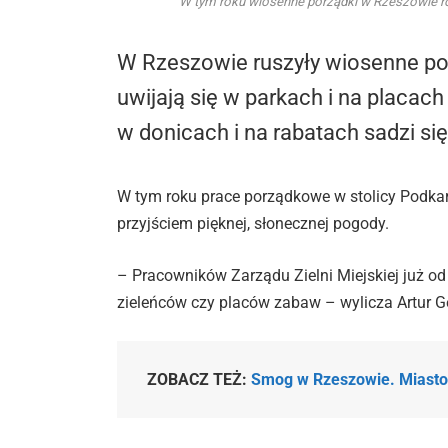
W tym roku wiosenne porządki w Rzeszowie rozp
W Rzeszowie ruszyły wiosenne por
uwijają się w parkach i na placach
w donicach i na rabatach sadzi si
W tym roku prace porządkowe w stolicy Podkarp
przyjściem pięknej, słonecznej pogody.
– Pracowników Zarządu Zielni Miejskiej już o
zieleńców czy placów zabaw – wylicza Artur G
ZOBACZ TEŻ:
Smog w Rzeszowie. Miasto s