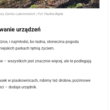
 przy Zamku Lubomirskich. | Fot. Paulina Bajda
wanie urządzeń
zice, i najmłodsi, bo ładna, słoneczna pogoda
iejskich parkach tętnią życiem.
– wszystkich jest znacznie więcej, ale te podlegają
sek w piaskownicach, robimy też drobne, pozimowe
ci – dodaje urzędnik.