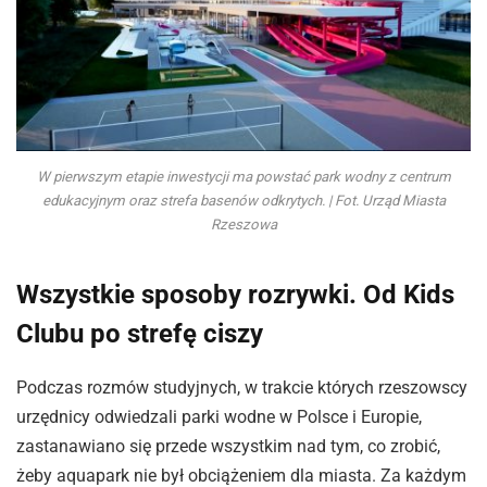
W pierwszym etapie inwestycji ma powstać park wodny z centrum
edukacyjnym oraz strefa basenów odkrytych. | Fot. Urząd Miasta
Rzeszowa
Wszystkie sposoby rozrywki. Od Kids
Clubu po strefę ciszy
Podczas rozmów studyjnych, w trakcie których rzeszowscy
urzędnicy odwiedzali parki wodne w Polsce i Europie,
zastanawiano się przede wszystkim nad tym, co zrobić,
żeby aquapark nie był obciążeniem dla miasta. Za każdym