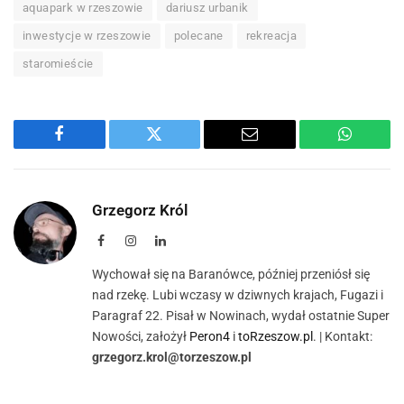
aquapark w rzeszowie
dariusz urbanik
inwestycje w rzeszowie
polecane
rekreacja
staromieście
Facebook
Twitter
Email
WhatsA
Grzegorz Król
Facebook
Instagram
LinkedIn
Wychował się na Baranówce, później przeniósł się
nad rzekę. Lubi wczasy w dziwnych krajach, Fugazi i
Paragraf 22. Pisał w Nowinach, wydał ostatnie Super
Nowości, założył
Peron4
i
toRzeszow.pl
. | Kontakt:
grzegorz.krol@torzeszow.pl