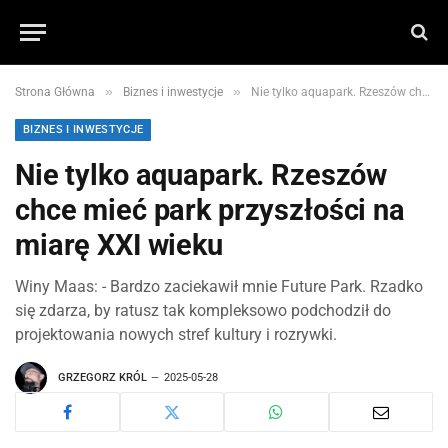
»
»
Strona Główna
Biznes i inwestycje
Nie tylko aquapark. Rzeszów chce mieć park przyszłości na miarę XXI wieku
BIZNES I INWESTYCJE
Nie tylko aquapark. Rzeszów
chce mieć park przyszłości na
miarę XXI wieku
Winy Maas: - Bardzo zaciekawił mnie Future Park. Rzadko
się zdarza, by ratusz tak kompleksowo podchodził do
projektowania nowych stref kultury i rozrywki.
GRZEGORZ KRÓL
2025-05-28