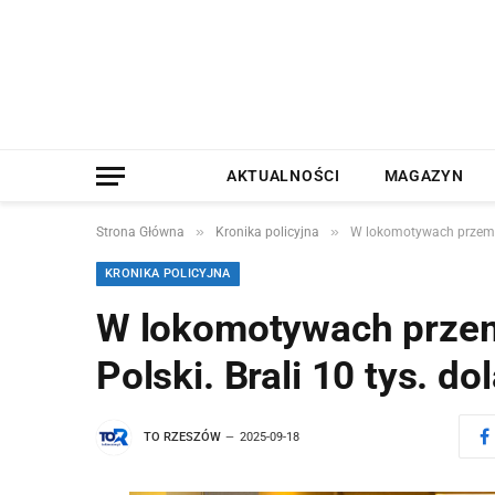
AKTUALNOŚCI
MAGAZYN
»
»
Strona Główna
Kronika policyjna
W lokomotywach przemyca
KRONIKA POLICYJNA
W lokomotywach przemy
Polski. Brali 10 tys. d
TO RZESZÓW
2025-09-18