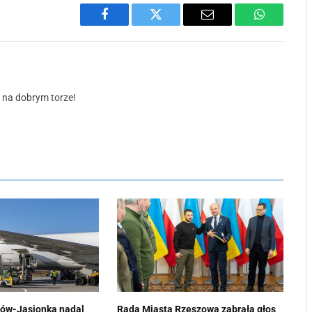
Facebook
Twitter
Email
WhatsApp
ś na dobrym torze!
zów-Jasionka nadal
Rada Miasta Rzeszowa zabrała głos