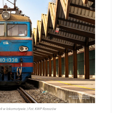
li w lokomotywie. | Fot. KWP Rzeszów