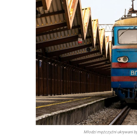
Młodzi mężczyźni ukrywani by