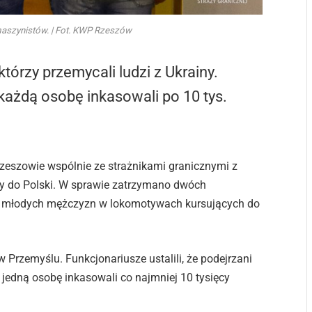
aszynistów. | Fot. KWP Rzeszów
órzy przemycali ludzi z Ukrainy.
każdą osobę inkasowali po 10 tys.
Rzeszowie wspólnie ze strażnikami granicznymi z
iny do Polski. W sprawie zatrzymano dwóch
ali młodych mężczyzn w lokomotywach kursujących do
Przemyślu. Funkcjonariusze ustalili, że podejrzani
 jedną osobę inkasowali co najmniej 10 tysięcy