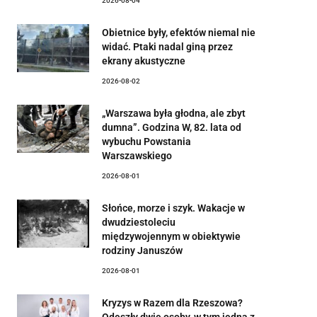
2026-08-04
Obietnice były, efektów niemal nie
widać. Ptaki nadal giną przez
ekrany akustyczne
2026-08-02
„Warszawa była głodna, ale zbyt
dumna”. Godzina W, 82. lata od
wybuchu Powstania
Warszawskiego
2026-08-01
Słońce, morze i szyk. Wakacje w
dwudziestoleciu
międzywojennym w obiektywie
rodziny Januszów
2026-08-01
Kryzys w Razem dla Rzeszowa?
Odeszły dwie osoby, w tym jedna z