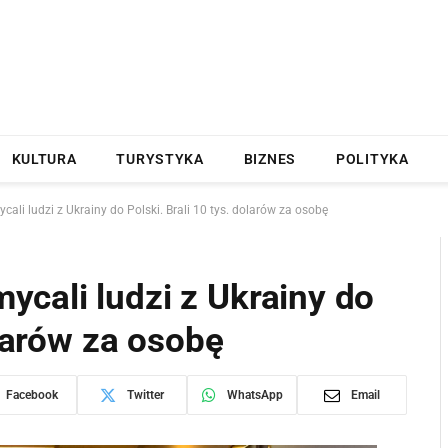
KULTURA
TURYSTYKA
BIZNES
POLITYKA
li ludzi z Ukrainy do Polski. Brali 10 tys. dolarów za osobę
cali ludzi z Ukrainy do
olarów za osobę
Facebook
Twitter
WhatsApp
Email