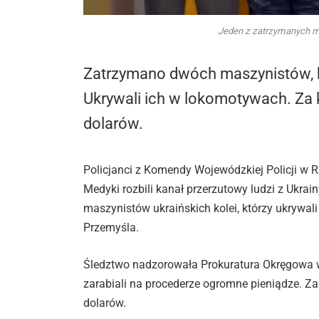
Jeden z zatrzymanych m
Zatrzymano dwóch maszynistów, kt
Ukrywali ich w lokomotywach. Za 
dolarów.
Policjanci z Komendy Wojewódzkiej Policji w 
Medyki rozbili kanał przerzutowy ludzi z Ukra
maszynistów ukraińskich kolei, którzy ukryw
Przemyśla.
Śledztwo nadzorowała Prokuratura Okręgowa w 
zarabiali na procederze ogromne pieniądze. Za
dolarów.