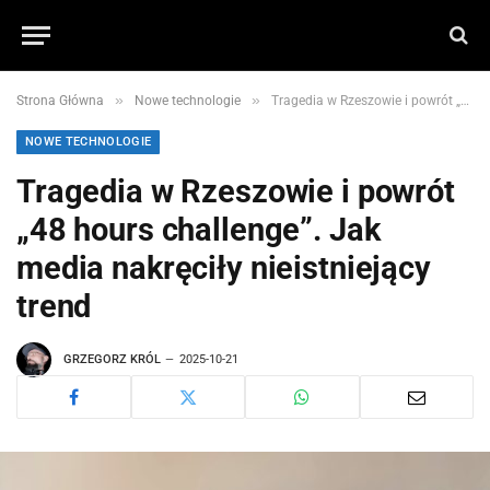
»
»
Strona Główna
Nowe technologie
Tragedia w Rzeszowie i powrót „48 hours challenge”. Jak media nakręciły nieistniejący trend
NOWE TECHNOLOGIE
Tragedia w Rzeszowie i powrót
„48 hours challenge”. Jak
media nakręciły nieistniejący
trend
GRZEGORZ KRÓL
2025-10-21