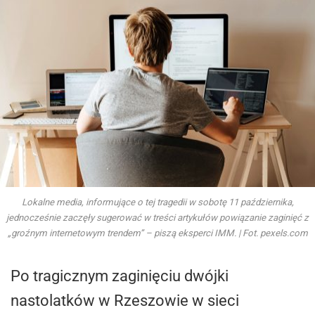
Lokalne media, informujące o tej tragedii w sobotę 11 października,
jednocześnie zaczęły sugerować w treści artykułów powiązanie zaginięć z
„groźnym internetowym trendem” – piszą eksperci IMM. | Fot. pexels.com
Po tragicznym zaginięciu dwójki
nastolatków w Rzeszowie w sieci