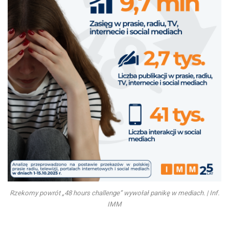
Rzekomy powrót „48 hours challenge” wywołał panikę w mediach. | Inf.
IMM