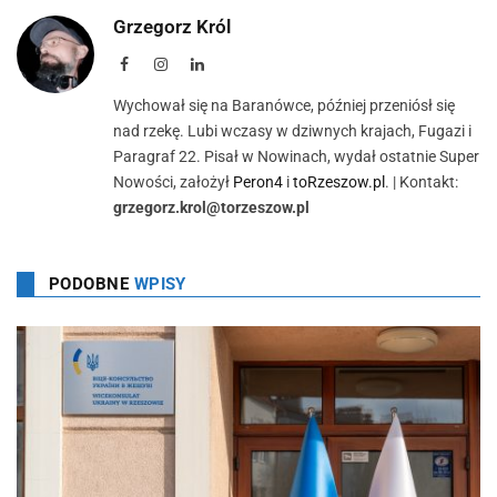
Grzegorz Król
Facebook
Instagram
LinkedIn
Wychował się na Baranówce, później przeniósł się
nad rzekę. Lubi wczasy w dziwnych krajach, Fugazi i
Paragraf 22. Pisał w Nowinach, wydał ostatnie Super
Nowości, założył
Peron4
i
toRzeszow.pl
. | Kontakt:
grzegorz.krol@torzeszow.pl
PODOBNE
WPISY